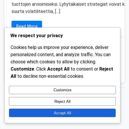
tuottojen arvioimiseksi. Lyhytaikaiset strategiat voivat ko
suurta volatiliteettia, […]
Read More
We respect your privacy
Cookies help us improve your experience, deliver
Read more
personalized content, and analyze traffic. You can
choose which cookies to allow by clicking
Customize
. Click
Accept All
to consent or
Reject
Back
1
2
3
4
Posts
All
to decline non-essential cookies.
pagination
Customize
© 2026 officialsylvester.com.
GPL v2 or later
Reject All
Accept All