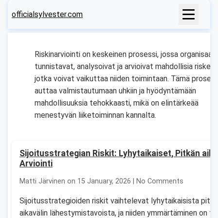
officialsylvester.com
Riskinarviointi on keskeinen prosessi, jossa organisaat
tunnistavat, analysoivat ja arvioivat mahdollisia riskejä,
jotka voivat vaikuttaa niiden toimintaan. Tämä prosess
auttaa valmistautumaan uhkiin ja hyödyntämään
mahdollisuuksia tehokkaasti, mikä on elintärkeää
menestyvän liiketoiminnan kannalta.
Sijoitusstrategian Riskit: Lyhytaikaiset, Pitkän aika
Arviointi
Matti Järvinen on 15 January, 2026 | No Comments
Sijoitusstrategioiden riskit vaihtelevat lyhytaikaisista pitk
aikavälin lähestymistavoista, ja niiden ymmärtäminen on tä