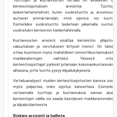
Tuottojen ja kustannusten vertailu on keskeinen os
kiinteistösijoituksen arviointia. Tuottoje
laskentamenetelmät, kuten vuokratuotto ja arvonnousu
auttavat ymmärtämään, mitä sijoitus voi tuottaa
Esimerkiksi vuokratuotto lasketaan jakamalla vuotuise
vuokratulot kiinteistön hankintahinnalla.
Kustannusten arviointi sisältää kiinteistön ylläpitoon
vakuutuksiin ja verotukseen liittyvät menot. On tärkeä
ottaa huomioon myös mahdolliset remonttikustannukset j
markkinahintojen vaihtelut. Yleisesti ottae
kiinteistösijoittajat pyrkivät pitämään kokonaiskustannukse
alhaisina, jotta tuotto pysyy kilpailukykyisenä.
Vertailuanalyysit muiden kiinteistösijoitusten kanssa voiva
myös paljastaa, onko sijoitus kannattava. Esimerkiks
vertaamalla tuottoja ja kustannuksia saman aluee
kiinteistöjen välillä voi saada käsityksen markkinatrendeist
ja kilpailutilanteesta.
Riskien arviointi ja hallinta