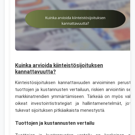
Kuinka arvioida kiinteistösijoituksen
kannattavuutta?
Kiinteistösijoituksen kannattavuuden arvioiminen perustu
tuottojen ja kustannusten vertailuun, riskien arviointiin sek
markkinatrendien ymmärtämiseen. Tärkeää on myös valit
oikeat investointistrategiat ja hallintamenetelmät, jotk
tukevat sijoituksen pitkäaikaista menestystä.
Tuottojen ja kustannusten vertailu