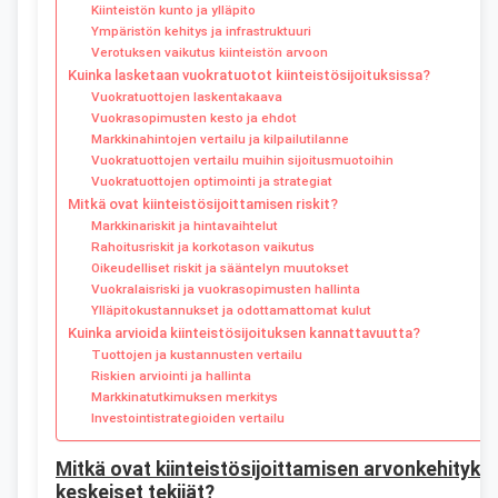
Kiinteistön kunto ja ylläpito
Ympäristön kehitys ja infrastruktuuri
Verotuksen vaikutus kiinteistön arvoon
Kuinka lasketaan vuokratuotot kiinteistösijoituksissa?
Vuokratuottojen laskentakaava
Vuokrasopimusten kesto ja ehdot
Markkinahintojen vertailu ja kilpailutilanne
Vuokratuottojen vertailu muihin sijoitusmuotoihin
Vuokratuottojen optimointi ja strategiat
Mitkä ovat kiinteistösijoittamisen riskit?
Markkinariskit ja hintavaihtelut
Rahoitusriskit ja korkotason vaikutus
Oikeudelliset riskit ja sääntelyn muutokset
Vuokralaisriski ja vuokrasopimusten hallinta
Ylläpitokustannukset ja odottamattomat kulut
Kuinka arvioida kiinteistösijoituksen kannattavuutta?
Tuottojen ja kustannusten vertailu
Riskien arviointi ja hallinta
Markkinatutkimuksen merkitys
Investointistrategioiden vertailu
Mitkä ovat kiinteistösijoittamisen arvonkehityks
keskeiset tekijät?