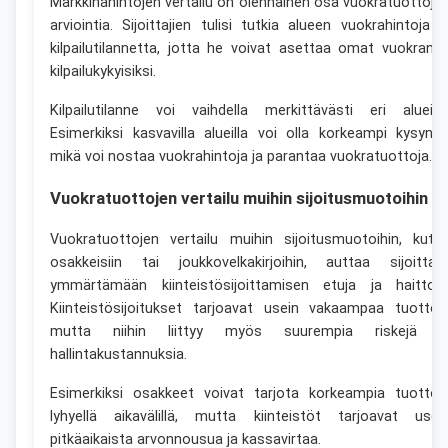
Markkinahintojen vertailu on olennainen osa vuokratuottoje
arviointia. Sijoittajien tulisi tutkia alueen vuokrahintoja j
kilpailutilannetta, jotta he voivat asettaa omat vuokrans
kilpailukykyisiksi.
Kilpailutilanne voi vaihdella merkittävästi eri alueilla
Esimerkiksi kasvavilla alueilla voi olla korkeampi kysyntä
mikä voi nostaa vuokrahintoja ja parantaa vuokratuottoja.
Vuokratuottojen vertailu muihin sijoitusmuotoihin
Vuokratuottojen vertailu muihin sijoitusmuotoihin, kute
osakkeisiin tai joukkovelkakirjoihin, auttaa sijoittaji
ymmärtämään kiinteistösijoittamisen etuja ja haittoja
Kiinteistösijoitukset tarjoavat usein vakaampaa tuottoa
mutta niihin liittyy myös suurempia riskejä j
hallintakustannuksia.
Esimerkiksi osakkeet voivat tarjota korkeampia tuottoj
lyhyellä aikavälillä, mutta kiinteistöt tarjoavat usei
pitkäaikaista arvonnousua ja kassavirtaa.