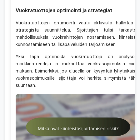
Vuokratuottojen optimointi ja strategiat
Vuokratuottojen optimointi vaatii aktiivista hallintaa j
strategista suunnittelua. Sijoittajien tulisi tarkastell
mahdollisuuksia vuokrahintojen nostamiseen, kiinteistö
kunnostamiseen tai lisäpalveluiden tarjoamiseen.
Yksi tapa optimoida vuokratuottoja on analysoid
markkinatrendejä ja mukauttaa vuokrasopimuksia niide
mukaan. Esimerkiksi, jos alueella on kysyntää lyhytaikaisill
vuokrasopimuksille, sijoittaja voi harkita siirtymistä tähä
suuntaan.