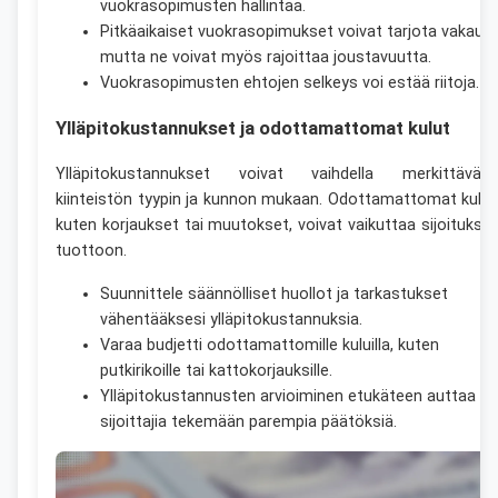
vuokrasopimusten hallintaa.
Pitkäaikaiset vuokrasopimukset voivat tarjota vakautt
mutta ne voivat myös rajoittaa joustavuutta.
Vuokrasopimusten ehtojen selkeys voi estää riitoja.
Ylläpitokustannukset ja odottamattomat kulut
Ylläpitokustannukset voivat vaihdella merkittäväst
kiinteistön tyypin ja kunnon mukaan. Odottamattomat kulut
kuten korjaukset tai muutokset, voivat vaikuttaa sijoitukse
tuottoon.
Suunnittele säännölliset huollot ja tarkastukset
vähentääksesi ylläpitokustannuksia.
Varaa budjetti odottamattomille kuluilla, kuten
putkirikoille tai kattokorjauksille.
Ylläpitokustannusten arvioiminen etukäteen auttaa
sijoittajia tekemään parempia päätöksiä.