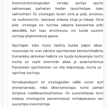
Investointistrategioiden vertailu auttaa sijoittaji
valitsemaan parhaiten heidän tavoitteitaan tukeva
vaihtoehdot. Eri strategiat, kuten osta ja pidä, arvonnous
tai vuokratuotto, tarjoavat erilaisia etuja ja riskejä. Osta j
pidä -strategia voi tuottaa vakaata kassavirtaa pitkäll
aikavälillä, kun taas arvonnousu voi tuoda suurempi
voittoja lyhyemmässä ajassa.
Sijoittajien tulisi myös harkita, kuinka paljon aikaa j
resursseja he ovat valmiita sijoittamaan kiinteistöhallintaan
Esimerkiksi aktiivinen hallinta voi tuoda korkeampia tuottoja
mutta se vaatii enemmän aikaa ja asiantuntemusta
Passiivinen sijoittaminen voi olla helpompaa, mutta se vo
rajoittaa tuottoja.
Vertailuanalyysit eri strategioiden välillä voivat autta
ymmärtämään, mikä lähestymistapa toimii parhaite
tietyissä markkinaolosuhteissa. On suositeltavaa testat
erilaisia strategioita pienemmässä mittakaavassa enne
suurempia investointeja.