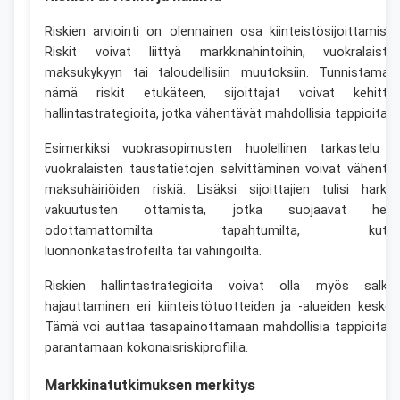
Riskien arviointi on olennainen osa kiinteistösijoittamista
Riskit voivat liittyä markkinahintoihin, vuokralaiste
maksukykyyn tai taloudellisiin muutoksiin. Tunnistamall
nämä riskit etukäteen, sijoittajat voivat kehittä
hallintastrategioita, jotka vähentävät mahdollisia tappioita.
Esimerkiksi vuokrasopimusten huolellinen tarkastelu j
vuokralaisten taustatietojen selvittäminen voivat vähentä
maksuhäiriöiden riskiä. Lisäksi sijoittajien tulisi harkit
vakuutusten ottamista, jotka suojaavat heit
odottamattomilta tapahtumilta, kute
luonnonkatastrofeilta tai vahingoilta.
Riskien hallintastrategioita voivat olla myös salku
hajauttaminen eri kiinteistötuotteiden ja -alueiden kesken
Tämä voi auttaa tasapainottamaan mahdollisia tappioita j
parantamaan kokonaisriskiprofiilia.
Markkinatutkimuksen merkitys