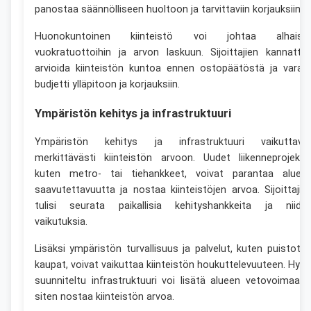
panostaa säännölliseen huoltoon ja tarvittaviin korjauksiin.
Huonokuntoinen kiinteistö voi johtaa alhaisii
vuokratuottoihin ja arvon laskuun. Sijoittajien kannatta
arvioida kiinteistön kuntoa ennen ostopäätöstä ja varat
budjetti ylläpitoon ja korjauksiin.
Ympäristön kehitys ja infrastruktuuri
Ympäristön kehitys ja infrastruktuuri vaikuttava
merkittävästi kiinteistön arvoon. Uudet liikenneprojektit
kuten metro- tai tiehankkeet, voivat parantaa aluee
saavutettavuutta ja nostaa kiinteistöjen arvoa. Sijoittajie
tulisi seurata paikallisia kehityshankkeita ja niide
vaikutuksia.
Lisäksi ympäristön turvallisuus ja palvelut, kuten puistot j
kaupat, voivat vaikuttaa kiinteistön houkuttelevuuteen. Hyvi
suunniteltu infrastruktuuri voi lisätä alueen vetovoimaa j
siten nostaa kiinteistön arvoa.