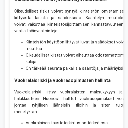
Oikeudelliset riskit voivat syntyä kiinteistön omistamisee
liittyvistä laeista ja säädöksistä. Sääntelyn muutokse
voivat vaikuttaa kiinteistösijoittamisen kannattavuuteen j
vaatia lisäinvestointeja.
Kiinteistön käyttöön liittyvät luvat ja säädökset voivat
muuttua.
Oikeudelliset kiistat voivat aiheuttaa odottamattomia
kuluja.
On tärkeää seurata paikallisia sääntöjä ja määräyksiä.
Vuokralaisriski ja vuokrasopimusten hallinta
Vuokralaisriski liittyy vuokralaisten maksukykyyn ja 
halukkuuteen. Huonosti hallitut vuokrasopimukset voiva
johtaa tyhjilleen jääneisiin tiloihin ja siten tuloje
menetyksiin.
Vuokralaisen taustatarkistus on tärkeä osa