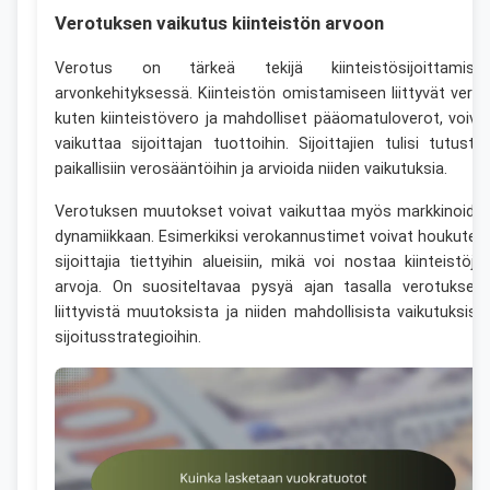
Verotuksen vaikutus kiinteistön arvoon
Verotus on tärkeä tekijä kiinteistösijoittamise
arvonkehityksessä. Kiinteistön omistamiseen liittyvät verot
kuten kiinteistövero ja mahdolliset pääomatuloverot, voiva
vaikuttaa sijoittajan tuottoihin. Sijoittajien tulisi tutustu
paikallisiin verosääntöihin ja arvioida niiden vaikutuksia.
Verotuksen muutokset voivat vaikuttaa myös markkinoide
dynamiikkaan. Esimerkiksi verokannustimet voivat houkutell
sijoittajia tiettyihin alueisiin, mikä voi nostaa kiinteistöje
arvoja. On suositeltavaa pysyä ajan tasalla verotuksee
liittyvistä muutoksista ja niiden mahdollisista vaikutuksist
sijoitusstrategioihin.