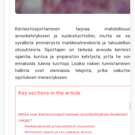
Kiinteistösijoittaminen tarjoaa mahdollisuude
arvonkehitykseen ja vuokratuottoihin, mutta se vaati
syvällistä ymmärrystä markkinatrendeistä ja taloudellisist
olosuhteista. Sijoittajien on tärkeää arvioida kiinteistö
sijaintia, kuntoa ja ympäristön kehitystä, jotta he voiva
ennakoida tulevia tuottoja. Lisäksi riskien tunnistaminen j
hallinta ovat olennaisia tekijöitä, jotka vaikuttava
sijoituksen menestykseen.
Key sections in the article:
Mitkä ovat kiinteistösijoittamisen arvonkehityksen keskeiset
tekijät?
Markkinatrendit ja taloudelliset olosuhteet
Kiinteistön sijainti ja sen vaikutus arvoon