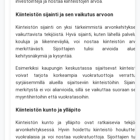
investointeja ja nostaa kiinteistöjen arvoa.
Kiinteistön sijainti ja sen vaikutus arvoon
Kiinteistön sijainti on yksi tärkeimmistä arvonkehityksee
vaikuttavista tekijöistä. Hyvä sijainti, kuten lähellä palveluja
kouluja ja liikenneväyliä, voi nostaa kiinteistön arvo
merkittävästi. Sijoittajien tulisi arvioida aluee
kehitysnäkymiä ja kysyntää.
Esimerkiksi kaupungin keskustassa sijaitsevat kiinteistö
voivat tarjota korkeampia vuokratuottoja verrattun
syrjäisemmillä alueilla sijaitseviin kiinteistöihin. Sijainni
merkitystä ei voi aliarvioida, sillä se vaikuttaa suoraan sek
myyntihintoihin että vuokratasoihin.
Kiinteistön kunto ja ylläpito
Kiinteistön kunto ja ylläpito ovat ratkaisevia tekijöit
arvonkehityksessä. Hyvin hoidettu kiinteistö houkuttele
vuokralaisia ja voi nostaa vuokratuottoja. Sijoittajien tulis