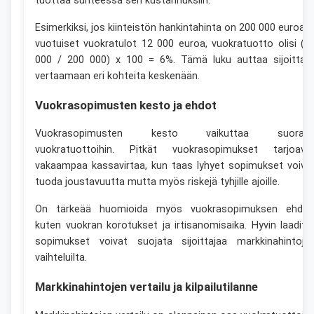
tuottaa suhteessa sen kustannuksiin.
Esimerkiksi, jos kiinteistön hankintahinta on 200 000 euroa j
vuotuiset vuokratulot 12 000 euroa, vuokratuotto olisi (1
000 / 200 000) x 100 = 6%. Tämä luku auttaa sijoittaji
vertaamaan eri kohteita keskenään.
Vuokrasopimusten kesto ja ehdot
Vuokrasopimusten kesto vaikuttaa suoraa
vuokratuottoihin. Pitkät vuokrasopimukset tarjoava
vakaampaa kassavirtaa, kun taas lyhyet sopimukset voiva
tuoda joustavuutta mutta myös riskejä tyhjille ajoille.
On tärkeää huomioida myös vuokrasopimuksen ehdot
kuten vuokran korotukset ja irtisanomisaika. Hyvin laaditu
sopimukset voivat suojata sijoittajaa markkinahintoje
vaihteluilta.
Markkinahintojen vertailu ja kilpailutilanne