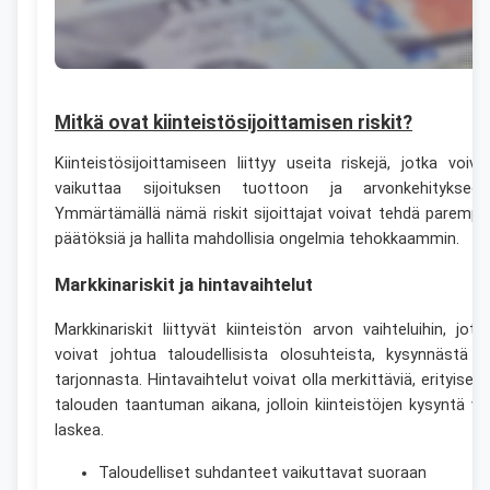
Mitkä ovat kiinteistösijoittamisen riskit?
Kiinteistösijoittamiseen liittyy useita riskejä, jotka voiva
vaikuttaa sijoituksen tuottoon ja arvonkehitykseen
Ymmärtämällä nämä riskit sijoittajat voivat tehdä parempi
päätöksiä ja hallita mahdollisia ongelmia tehokkaammin.
Markkinariskit ja hintavaihtelut
Markkinariskit liittyvät kiinteistön arvon vaihteluihin, jotk
voivat johtua taloudellisista olosuhteista, kysynnästä j
tarjonnasta. Hintavaihtelut voivat olla merkittäviä, erityisest
talouden taantuman aikana, jolloin kiinteistöjen kysyntä vo
laskea.
Taloudelliset suhdanteet vaikuttavat suoraan