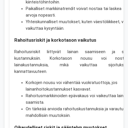
kiinteistöhintoihin.
Paikalliset markkinatrendit voivat nostaa tai laskea
arvoja nopeasti.
Yhteiskunnalliset muutokset, kuten väestöliikkeet, voi
vaikuttaa kysyntään.
Rahoitusriskit ja korkotason vaikutus
Rahoitusriskit liittyvät lainan saamiseen ja se
kustannuksiin. Korkotason nousu voi nosta
lainakustannuksia, mikä vaikuttaa sijoitukse
kannattavuuteen.
Korkojen nousu voi vähentää vuokratuottoja, jos
lainanhoitokustannukset kasvavat.
Rahoitusmarkkinoiden epävakaus voi vaikeuttaa lainan
saamista.
On tärkeää arvioida rahoituskustannuksia ja varautua
mahdollisiin muutoksiin.
Oikeudelliset riskit ja sääntelyn muutokset