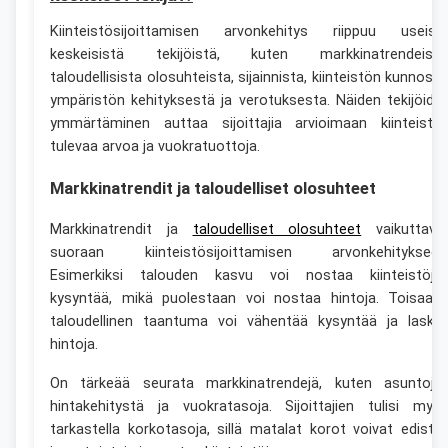
Kiinteistösijoittamisen arvonkehitys riippuu useist
keskeisistä tekijöistä, kuten markkinatrendeistä
taloudellisista olosuhteista, sijainnista, kiinteistön kunnosta
ympäristön kehityksestä ja verotuksesta. Näiden tekijöide
ymmärtäminen auttaa sijoittajia arvioimaan kiinteistö
tulevaa arvoa ja vuokratuottoja.
Markkinatrendit ja taloudelliset olosuhteet
Markkinatrendit ja
taloudelliset olosuhteet
vaikuttava
suoraan kiinteistösijoittamisen arvonkehitykseen
Esimerkiksi talouden kasvu voi nostaa kiinteistöje
kysyntää, mikä puolestaan voi nostaa hintoja. Toisaalt
taloudellinen taantuma voi vähentää kysyntää ja laske
hintoja.
On tärkeää seurata markkinatrendejä, kuten asuntoje
hintakehitystä ja vuokratasoja. Sijoittajien tulisi myö
tarkastella korkotasoja, sillä matalat korot voivat edistä