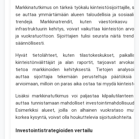
Markkinatutkimus on tärkeä työkalu kiinteistösijoittajille, sill
se auttaa ymmärtämään alueen taloudellisia ja sosiaalisi
trendejä. Markkinatrendit, kuten väestönkasvu ta
infrastruktuurin kehitys, voivat vaikuttaa kiinteistön arvoo
ja vuokratuottoon. Sijoittajien tulisi seurata näitä trendej
säännöllisesti.
Hyvät tietolähteet, kuten tilastokeskukset, paikallise
kiinteistönvälittäjät ja alan raportit, tarjoavat arvokast
tietoa markkinoiden kehityksestä. Tietojen analysoint
auttaa sijoittajia tekemään perusteltuja päätöksiä j
arvioimaan, milloin on paras aika ostaa tai myydä kiinteistö.
Lisäksi markkinatutkimus voi paljastaa kilpailutilanteen j
auttaa tunnistamaan mahdolliset investointimahdollisuudet
Esimerkiksi alueet, joilla on alhainen vuokrataso mutt
korkea kysyntä, voivat olla houkuttelevia sijoituskohteita.
Investointistrategioiden vertailu