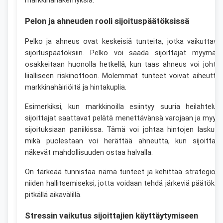
markkinanäkemyksiä.
Pelon ja ahneuden rooli sijoituspäätöksissä
Pelko ja ahneus ovat keskeisiä tunteita, jotka vaikuttava
sijoituspäätöksiin. Pelko voi saada sijoittajat myymää
osakkeitaan huonolla hetkellä, kun taas ahneus voi johta
liialliseen riskinottoon. Molemmat tunteet voivat aiheutta
markkinahäiriöitä ja hintakuplia.
Esimerkiksi, kun markkinoilla esiintyy suuria heilahteluja
sijoittajat saattavat pelätä menettävänsä varojaan ja myyd
sijoituksiaan paniikissa. Tämä voi johtaa hintojen laskuun
mikä puolestaan voi herättää ahneutta, kun sijoittaja
näkevät mahdollisuuden ostaa halvalla.
On tärkeää tunnistaa nämä tunteet ja kehittää strategioit
niiden hallitsemiseksi, jotta voidaan tehdä järkeviä päätöksi
pitkällä aikavälillä.
Stressin vaikutus sijoittajien käyttäytymiseen