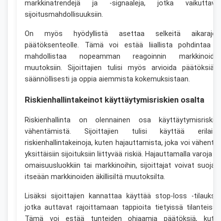
markkinatrendejä ja -signaaleja, jotka vaikuttava
sijoitusmahdollisuuksiin.
On myös hyödyllistä asettaa selkeitä aikarajoj
päätöksenteolle. Tämä voi estää liiallista pohdintaa j
mahdollistaa nopeamman reagoinnin markkinoide
muutoksiin. Sijoittajien tulisi myös arvioida päätöksiää
säännöllisesti ja oppia aiemmista kokemuksistaan.
Riskienhallintakeinot käyttäytymisriskien osalta
Riskienhallinta on olennainen osa käyttäytymisriskie
vähentämistä. Sijoittajien tulisi käyttää erilaisi
riskienhallintakeinoja, kuten hajauttamista, joka voi vähentä
yksittäisiin sijoituksiin liittyvää riskiä. Hajauttamalla varoja er
omaisuusluokkiin tai markkinoihin, sijoittajat voivat suojat
itseään markkinoiden äkillisiltä muutoksilta.
Lisäksi sijoittajien kannattaa käyttää stop-loss -tilauksia
jotka auttavat rajoittamaan tappioita tietyissä tilanteissa
Tämä voi estää tunteiden ohjaamia päätöksiä, kute