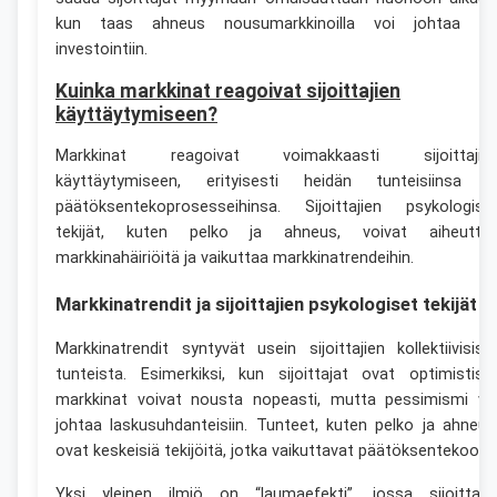
kun taas ahneus nousumarkkinoilla voi johtaa yli
investointiin.
Kuinka markkinat reagoivat sijoittajien
käyttäytymiseen?
Markkinat reagoivat voimakkaasti sijoittajie
käyttäytymiseen, erityisesti heidän tunteisiinsa j
päätöksentekoprosesseihinsa. Sijoittajien psykologise
tekijät, kuten pelko ja ahneus, voivat aiheutta
markkinahäiriöitä ja vaikuttaa markkinatrendeihin.
Markkinatrendit ja sijoittajien psykologiset tekijät
Markkinatrendit syntyvät usein sijoittajien kollektiivisist
tunteista. Esimerkiksi, kun sijoittajat ovat optimistisia
markkinat voivat nousta nopeasti, mutta pessimismi vo
johtaa laskusuhdanteisiin. Tunteet, kuten pelko ja ahneus
ovat keskeisiä tekijöitä, jotka vaikuttavat päätöksentekoon.
Yksi yleinen ilmiö on “laumaefekti”, jossa sijoittaja