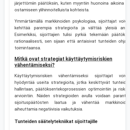
järjettömiin päätöksiin, kuten myyntiin huonoina aikoina ta
ostamiseen ylihinnoitelluista kohteista.
Ymmärtämällä markkinoiden psykologiaa, sijoittajat voiva
kehittää parempia strategioita ja välttää yleisiä ansa
Esimerkiksi, sijoittajien tulisi pyrkiä tekemään päätöksi
rationaalisesti, sen sijaan että antaisivat tunteiden ohjat
toimintaansa.
Mitkä ovat strategiat käyttäytymisriskien
vähentämiseksi?
Käyttäytymisriskien vähentämiseksi sijoittajat voiva
hyödyntää useita strategioita, jotka keskittyvät tunteide
hallintaan, päätöksentekoprosessien optimointiin ja riskie
arviointiin. Näiden strategioiden avulla voidaan paranta
sijoituspäätösten laatua ja vähentää markkinoide
aiheuttamia negatiivisia vaikutuksia.
Tunteiden säätelytekniikat sijoittajille