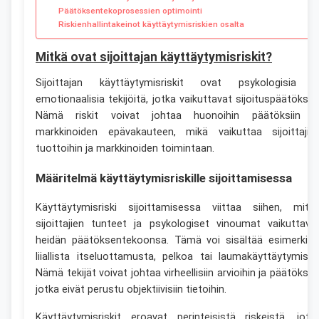
Päätöksentekoprosessien optimointi
Riskienhallintakeinot käyttäytymisriskien osalta
Mitkä ovat sijoittajan käyttäytymisriskit?
Sijoittajan käyttäytymisriskit ovat psykologisia j
emotionaalisia tekijöitä, jotka vaikuttavat sijoituspäätöksiin
Nämä riskit voivat johtaa huonoihin päätöksiin j
markkinoiden epävakauteen, mikä vaikuttaa sijoittajie
tuottoihin ja markkinoiden toimintaan.
Määritelmä käyttäytymisriskille sijoittamisessa
Käyttäytymisriski sijoittamisessa viittaa siihen, mite
sijoittajien tunteet ja psykologiset vinoumat vaikuttava
heidän päätöksentekoonsa. Tämä voi sisältää esimerkiks
liiallista itseluottamusta, pelkoa tai laumakäyttäytymistä
Nämä tekijät voivat johtaa virheellisiin arvioihin ja päätöksiin
jotka eivät perustu objektiivisiin tietoihin.
Käyttäytymisriskit eroavat perinteisistä riskeistä, jotk