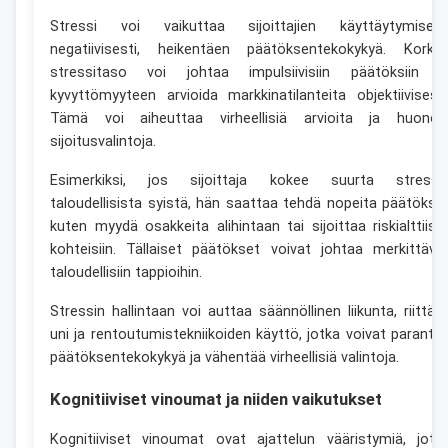
Stressi voi vaikuttaa sijoittajien käyttäytymisee
negatiivisesti, heikentäen päätöksentekokykyä. Korke
stressitaso voi johtaa impulsiivisiin päätöksiin j
kyvyttömyyteen arvioida markkinatilanteita objektiivisesti
Tämä voi aiheuttaa virheellisiä arvioita ja huonoj
sijoitusvalintoja.
Esimerkiksi, jos sijoittaja kokee suurta stressi
taloudellisista syistä, hän saattaa tehdä nopeita päätöksiä
kuten myydä osakkeita alihintaan tai sijoittaa riskialttiisii
kohteisiin. Tällaiset päätökset voivat johtaa merkittävii
taloudellisiin tappioihin.
Stressin hallintaan voi auttaa säännöllinen liikunta, riittäv
uni ja rentoutumistekniikoiden käyttö, jotka voivat paranta
päätöksentekokykyä ja vähentää virheellisiä valintoja.
Kognitiiviset vinoumat ja niiden vaikutukset
Kognitiiviset vinoumat ovat ajattelun vääristymiä, jotk