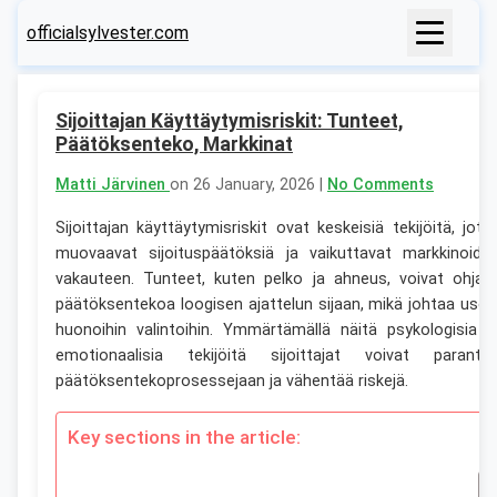
officialsylvester.com
Sijoittajan Käyttäytymisriskit: Tunteet,
Päätöksenteko, Markkinat
Matti Järvinen
on 26 January, 2026 |
No Comments
Sijoittajan käyttäytymisriskit ovat keskeisiä tekijöitä, jotk
muovaavat sijoituspäätöksiä ja vaikuttavat markkinoide
vakauteen. Tunteet, kuten pelko ja ahneus, voivat ohjat
päätöksentekoa loogisen ajattelun sijaan, mikä johtaa usei
huonoihin valintoihin. Ymmärtämällä näitä psykologisia j
emotionaalisia tekijöitä sijoittajat voivat paranta
päätöksentekoprosessejaan ja vähentää riskejä.
Key sections in the article: