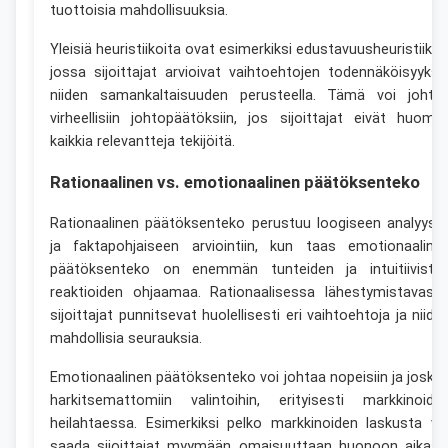
tuottoisia mahdollisuuksia.
Yleisiä heuristiikoita ovat esimerkiksi edustavuusheuristiikka
jossa sijoittajat arvioivat vaihtoehtojen todennäköisyyksi
niiden samankaltaisuuden perusteella. Tämä voi johta
virheellisiin johtopäätöksiin, jos sijoittajat eivät huomio
kaikkia relevantteja tekijöitä.
Rationaalinen vs. emotionaalinen päätöksenteko
Rationaalinen päätöksenteko perustuu loogiseen analyysii
ja faktapohjaiseen arviointiin, kun taas emotionaaline
päätöksenteko on enemmän tunteiden ja intuitiiviste
reaktioiden ohjaamaa. Rationaalisessa lähestymistavass
sijoittajat punnitsevat huolellisesti eri vaihtoehtoja ja niide
mahdollisia seurauksia.
Emotionaalinen päätöksenteko voi johtaa nopeisiin ja josku
harkitsemattomiin valintoihin, erityisesti markkinoide
heilahtaessa. Esimerkiksi pelko markkinoiden laskusta vo
saada sijoittajat myymään omaisuuttaan huonoon aikaan