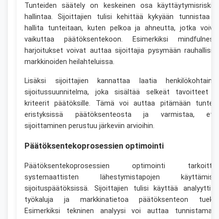
Tunteiden säätely on keskeinen osa käyttäytymisriskie
hallintaa. Sijoittajien tulisi kehittää kykyään tunnistaa j
hallita tunteitaan, kuten pelkoa ja ahneutta, jotka voiva
vaikuttaa päätöksentekoon. Esimerkiksi mindfulness
harjoitukset voivat auttaa sijoittajia pysymään rauhallisin
markkinoiden heilahteluissa.
Lisäksi sijoittajien kannattaa laatia henkilökohtaine
sijoitussuunnitelma, joka sisältää selkeät tavoitteet j
kriteerit päätöksille. Tämä voi auttaa pitämään tuntee
eristyksissä päätöksenteosta ja varmistaa, ett
sijoittaminen perustuu järkeviin arvioihin.
Päätöksentekoprosessien optimointi
Päätöksentekoprosessien optimointi tarkoitta
systemaattisten lähestymistapojen käyttämist
sijoituspäätöksissä. Sijoittajien tulisi käyttää analyyttisi
työkaluja ja markkinatietoa päätöksenteon tueksi
Esimerkiksi tekninen analyysi voi auttaa tunnistamaa