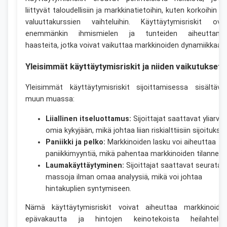
liittyvät taloudellisiin ja markkinatietoihin, kuten korkoihin ta
valuuttakurssien vaihteluihin. Käyttäytymisriskit ova
enemmänkin ihmismielen ja tunteiden aiheuttami
haasteita, jotka voivat vaikuttaa markkinoiden dynamiikkaan.
Yleisimmät käyttäytymisriskit ja niiden vaikutukset
Yleisimmät käyttäytymisriskit sijoittamisessa sisältävä
muun muassa:
Liiallinen itseluottamus:
Sijoittajat saattavat yliarvio
omia kykyjään, mikä johtaa liian riskialttiisiin sijoituksiin
Paniikki ja pelko:
Markkinoiden lasku voi aiheuttaa
paniikkimyyntiä, mikä pahentaa markkinoiden tilannett
Laumakäyttäytyminen:
Sijoittajat saattavat seurata
massoja ilman omaa analyysiä, mikä voi johtaa
hintakuplien syntymiseen.
Nämä käyttäytymisriskit voivat aiheuttaa markkinoide
epävakautta ja hintojen keinotekoista heilahtelua