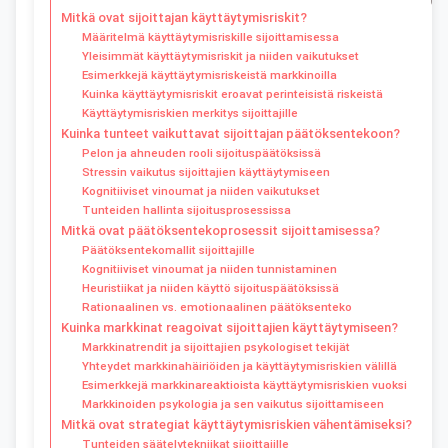
Mitkä ovat sijoittajan käyttäytymisriskit?
Määritelmä käyttäytymisriskille sijoittamisessa
Yleisimmät käyttäytymisriskit ja niiden vaikutukset
Esimerkkejä käyttäytymisriskeistä markkinoilla
Kuinka käyttäytymisriskit eroavat perinteisistä riskeistä
Käyttäytymisriskien merkitys sijoittajille
Kuinka tunteet vaikuttavat sijoittajan päätöksentekoon?
Pelon ja ahneuden rooli sijoituspäätöksissä
Stressin vaikutus sijoittajien käyttäytymiseen
Kognitiiviset vinoumat ja niiden vaikutukset
Tunteiden hallinta sijoitusprosessissa
Mitkä ovat päätöksentekoprosessit sijoittamisessa?
Päätöksentekomallit sijoittajille
Kognitiiviset vinoumat ja niiden tunnistaminen
Heuristiikat ja niiden käyttö sijoituspäätöksissä
Rationaalinen vs. emotionaalinen päätöksenteko
Kuinka markkinat reagoivat sijoittajien käyttäytymiseen?
Markkinatrendit ja sijoittajien psykologiset tekijät
Yhteydet markkinahäiriöiden ja käyttäytymisriskien välillä
Esimerkkejä markkinareaktioista käyttäytymisriskien vuoksi
Markkinoiden psykologia ja sen vaikutus sijoittamiseen
Mitkä ovat strategiat käyttäytymisriskien vähentämiseksi?
Tunteiden säätelytekniikat sijoittajille