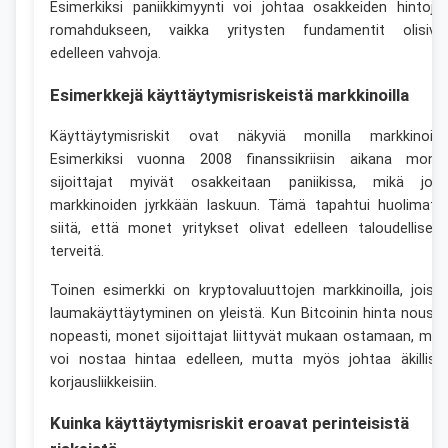
Esimerkiksi paniikkimyynti voi johtaa osakkeiden hintoje
romahdukseen, vaikka yritysten fundamentit olisiva
edelleen vahvoja.
Esimerkkejä käyttäytymisriskeistä markkinoilla
Käyttäytymisriskit ovat näkyviä monilla markkinoilla
Esimerkiksi vuonna 2008 finanssikriisin aikana mone
sijoittajat myivät osakkeitaan paniikissa, mikä joht
markkinoiden jyrkkään laskuun. Tämä tapahtui huolimatt
siitä, että monet yritykset olivat edelleen taloudellisest
terveitä.
Toinen esimerkki on kryptovaluuttojen markkinoilla, joiss
laumakäyttäytyminen on yleistä. Kun Bitcoinin hinta nouse
nopeasti, monet sijoittajat liittyvät mukaan ostamaan, mik
voi nostaa hintaa edelleen, mutta myös johtaa äkillisii
korjausliikkeisiin.
Kuinka käyttäytymisriskit eroavat perinteisistä