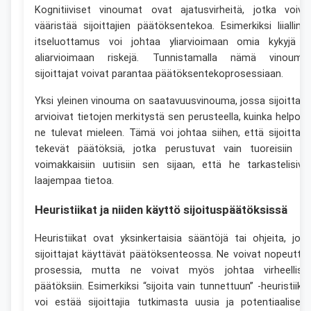
Kognitiiviset vinoumat ovat ajatusvirheitä, jotka voiva
vääristää sijoittajien päätöksentekoa. Esimerkiksi liialline
itseluottamus voi johtaa yliarvioimaan omia kykyjä j
aliarvioimaan riskejä. Tunnistamalla nämä vinouma
sijoittajat voivat parantaa päätöksentekoprosessiaan.
Yksi yleinen vinouma on saatavuusvinouma, jossa sijoittaja
arvioivat tietojen merkitystä sen perusteella, kuinka helpost
ne tulevat mieleen. Tämä voi johtaa siihen, että sijoittaja
tekevät päätöksiä, jotka perustuvat vain tuoreisiin ta
voimakkaisiin uutisiin sen sijaan, että he tarkastelisiva
laajempaa tietoa.
Heuristiikat ja niiden käyttö sijoituspäätöksissä
Heuristiikat ovat yksinkertaisia sääntöjä tai ohjeita, joit
sijoittajat käyttävät päätöksenteossa. Ne voivat nopeutta
prosessia, mutta ne voivat myös johtaa virheellisii
päätöksiin. Esimerkiksi “sijoita vain tunnettuun” -heuristiikk
voi estää sijoittajia tutkimasta uusia ja potentiaalisest