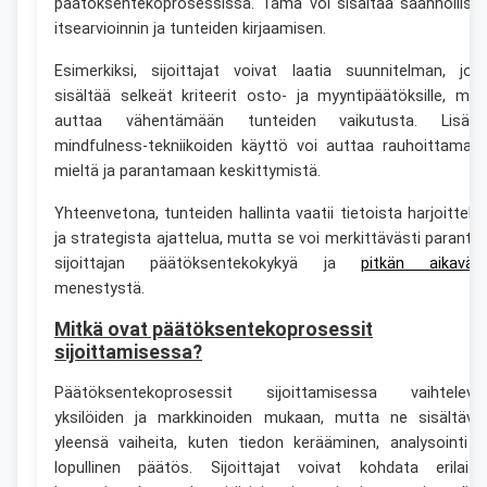
päätöksentekoprosessissa. Tämä voi sisältää säännöllise
itsearvioinnin ja tunteiden kirjaamisen.
Esimerkiksi, sijoittajat voivat laatia suunnitelman, jok
sisältää selkeät kriteerit osto- ja myyntipäätöksille, mik
auttaa vähentämään tunteiden vaikutusta. Lisäks
mindfulness-tekniikoiden käyttö voi auttaa rauhoittamaa
mieltä ja parantamaan keskittymistä.
Yhteenvetona, tunteiden hallinta vaatii tietoista harjoittelu
ja strategista ajattelua, mutta se voi merkittävästi paranta
sijoittajan päätöksentekokykyä ja
pitkän aikaväli
menestystä.
Mitkä ovat päätöksentekoprosessit
sijoittamisessa?
Päätöksentekoprosessit sijoittamisessa vaihteleva
yksilöiden ja markkinoiden mukaan, mutta ne sisältävä
yleensä vaiheita, kuten tiedon kerääminen, analysointi j
lopullinen päätös. Sijoittajat voivat kohdata erilaisi