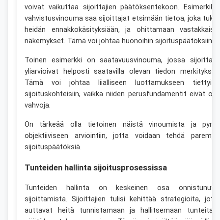
voivat vaikuttaa sijoittajien päätöksentekoon. Esimerkiksi
vahvistusvinouma saa sijoittajat etsimään tietoa, joka tuke
heidän ennakkokäsityksiään, ja ohittamaan vastakkaise
näkemykset. Tämä voi johtaa huonoihin sijoituspäätöksiin.
Toinen esimerkki on saatavuusvinouma, jossa sijoittaja
yliarvioivat helposti saatavilla olevan tiedon merkityksen
Tämä voi johtaa liialliseen luottamukseen tiettyihi
sijoituskohteisiin, vaikka niiden perusfundamentit eivät olis
vahvoja.
On tärkeää olla tietoinen näistä vinoumista ja pyrki
objektiiviseen arviointiin, jotta voidaan tehdä parempi
sijoituspäätöksiä.
Tunteiden hallinta sijoitusprosessissa
Tunteiden hallinta on keskeinen osa onnistunutt
sijoittamista. Sijoittajien tulisi kehittää strategioita, jotk
auttavat heitä tunnistamaan ja hallitsemaan tunteitaa