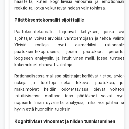
haasteita, kuten kognitiivisia vinoumia ja emotionaalisi
reaktioita, jotka vaikuttavat heidän valintoihinsa.
Päätöksentekomallit sijoittajille
Päätöksentekomallit tarjoavat kehyksen, jonka avull
sijoittajat voivat arvioida vaihtoehtojaan ja tehdä valintoja
Yleisiä malleja ovat esimerkiksi rationaaline
päätöksentekoprosessi, jossa päätökset perustuva
loogiseen analyysiin, ja intuitiivinen malli, jossa tunteet j
kokemukset ohjaavat valintoja.
Rationaalisessa mallissa sijoittajat keräävät tietoa, arvioiva
riskejä ja tuottoja sekä tekevät päätöksiä, jotk
maksimoivat heidän odotettavissa olevat voittonsa
Intuitiivisessa mallissa taas päätökset voivat synty
nopeasti ilman syvällistä analyysiä, mikä voi johtaa sek
hyviin että huonoihin tuloksiin.
Kognitiiviset vinoumat ja niiden tunnistaminen