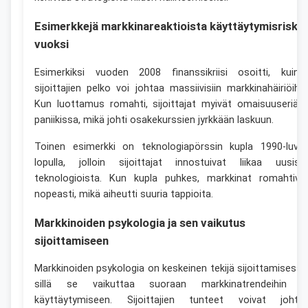
Esimerkkejä markkinareaktioista käyttäytymisriskie
vuoksi
Esimerkiksi vuoden 2008 finanssikriisi osoitti, kuink
sijoittajien pelko voi johtaa massiivisiin markkinahäiriöihin
Kun luottamus romahti, sijoittajat myivät omaisuuseriää
paniikissa, mikä johti osakekurssien jyrkkään laskuun.
Toinen esimerkki on teknologiapörssin kupla 1990-luvu
lopulla, jolloin sijoittajat innostuivat liikaa uusist
teknologioista. Kun kupla puhkes, markkinat romahtiva
nopeasti, mikä aiheutti suuria tappioita.
Markkinoiden psykologia ja sen vaikutus
sijoittamiseen
Markkinoiden psykologia on keskeinen tekijä sijoittamisessa
sillä se vaikuttaa suoraan markkinatrendeihin j
käyttäytymiseen. Sijoittajien tunteet voivat johta