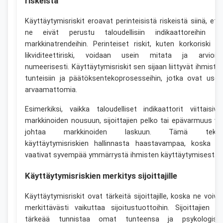
riskeistä
Käyttäytymisriskit eroavat perinteisistä riskeistä siinä, ett
ne eivät perustu taloudellisiin indikaattoreihin ta
markkinatrendeihin. Perinteiset riskit, kuten korkoriski ta
likviditeettiriski, voidaan usein mitata ja arvioid
numeerisesti. Käyttäytymisriskit sen sijaan liittyvät ihmiste
tunteisiin ja päätöksentekoprosesseihin, jotka ovat usei
arvaamattomia.
Esimerkiksi, vaikka taloudelliset indikaattorit viittaisiva
markkinoiden nousuun, sijoittajien pelko tai epävarmuus vo
johtaa markkinoiden laskuun. Tämä teke
käyttäytymisriskien hallinnasta haastavampaa, koska n
vaativat syvempää ymmärrystä ihmisten käyttäytymisestä.
Käyttäytymisriskien merkitys sijoittajille
Käyttäytymisriskit ovat tärkeitä sijoittajille, koska ne voiva
merkittävästi vaikuttaa sijoitustuottoihin. Sijoittajien o
tärkeää tunnistaa omat tunteensa ja psykologise