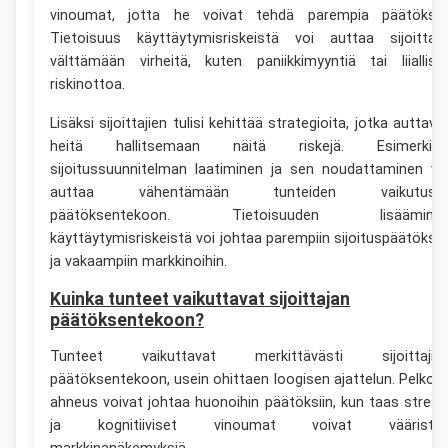
vinoumat, jotta he voivat tehdä parempia päätöksiä
Tietoisuus käyttäytymisriskeistä voi auttaa sijoittaji
välttämään virheitä, kuten paniikkimyyntiä tai liiallist
riskinottoa.
Lisäksi sijoittajien tulisi kehittää strategioita, jotka auttava
heitä hallitsemaan näitä riskejä. Esimerkiks
sijoitussuunnitelman laatiminen ja sen noudattaminen vo
auttaa vähentämään tunteiden vaikutust
päätöksentekoon. Tietoisuuden lisäämine
käyttäytymisriskeistä voi johtaa parempiin sijoituspäätöksii
ja vakaampiin markkinoihin.
Kuinka tunteet vaikuttavat sijoittajan
päätöksentekoon?
Tunteet vaikuttavat merkittävästi sijoittajie
päätöksentekoon, usein ohittaen loogisen ajattelun. Pelko j
ahneus voivat johtaa huonoihin päätöksiin, kun taas stress
ja kognitiiviset vinoumat voivat vääristä