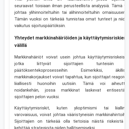
seuraavat toisiaan ilman perusteellista analyysiä. Tämä vo
johtaa ylihinnoiteltuihin tai alihinnoiteltuihin omaisuuseriin
Tämän vuoksi on tärkeää tunnistaa omat tunteet ja niide
vaikutus sijoituspäätöksiin.
Yhteydet markkinahäiriöiden ja käyttäytymisriskien
välillä
Markkinahäiriöt voivat usein johtua käyttäytymisriskeistä
jotka liittyvät sijoittajien tunteisiin j
päätöksentekoprosesseihin. Esimerkiksi, äkillise
markkinakorjaukset voivat tapahtua, kun sijoittajat reagoiva
liiallisesti huonoihin uutisiin. Tämä voi aiheutta
noidankehän, jossa markkinat laskevat entisestää
sijoittajien pelon vuoksi.
Käyttäytymisriskit, kuten ylioptimismi tai liialline
varovaisuus, voivat johtaa vääristyneisiin markkinahintoihin
Sijoittajien on tärkeää olla tietoisia näistä riskeistä j
kehittää strategioita niiden hallitsemiseksi.