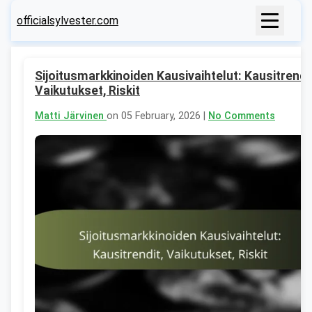
officialsylvester.com
Sijoitusmarkkinoiden Kausivaihtelut: Kausitrendit
Vaikutukset, Riskit
Matti Järvinen
on 05 February, 2026 |
No Comments