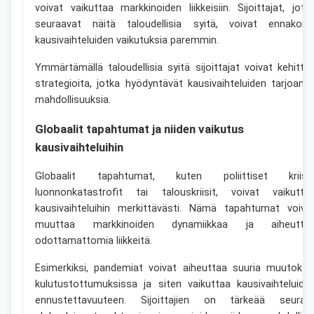
voivat vaikuttaa markkinoiden liikkeisiin. Sijoittajat, jotk
seuraavat näitä taloudellisia syitä, voivat ennakoid
kausivaihteluiden vaikutuksia paremmin.
Ymmärtämällä taloudellisia syitä sijoittajat voivat kehittä
strategioita, jotka hyödyntävät kausivaihteluiden tarjoami
mahdollisuuksia.
Globaalit tapahtumat ja niiden vaikutus
kausivaihteluihin
Globaalit tapahtumat, kuten poliittiset kriisit
luonnonkatastrofit tai talouskriisit, voivat vaikutta
kausivaihteluihin merkittävästi. Nämä tapahtumat voiva
muuttaa markkinoiden dynamiikkaa ja aiheutta
odottamattomia liikkeitä.
Esimerkiksi, pandemiat voivat aiheuttaa suuria muutoksi
kulutustottumuksissa ja siten vaikuttaa kausivaihteluide
ennustettavuuteen. Sijoittajien on tärkeää seurat