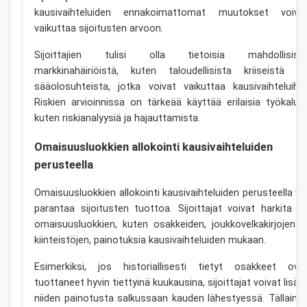
kausivaihteluiden ennakoimattomat muutokset voiva
vaikuttaa sijoitusten arvoon.
Sijoittajien tulisi olla tietoisia mahdollisist
markkinahäiriöistä, kuten taloudellisista kriiseistä ta
sääolosuhteista, jotka voivat vaikuttaa kausivaihteluihin
Riskien arvioinnissa on tärkeää käyttää erilaisia työkaluja
kuten riskianalyysiä ja hajauttamista.
Omaisuusluokkien allokointi kausivaihteluiden
perusteella
Omaisuusluokkien allokointi kausivaihteluiden perusteella vo
parantaa sijoitusten tuottoa. Sijoittajat voivat harkita er
omaisuusluokkien, kuten osakkeiden, joukkovelkakirjojen j
kiinteistöjen, painotuksia kausivaihteluiden mukaan.
Esimerkiksi, jos historiallisesti tietyt osakkeet ova
tuottaneet hyvin tiettyinä kuukausina, sijoittajat voivat lisät
niiden painotusta salkussaan kauden lähestyessä. Tällaine