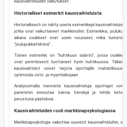
kausivaihteluiden vaikutukset.
Historialliset esimerkit kausivaihteluista
Historiallisesti on nähty useita esimerkkejä kausivaihteluista
jotka ovat vaikuttaneet markkinoihin. Esimerkiksi, joulukuu
aikana osakkeet ovat usein nousseet, mikä tunnetaa
“joulupukkiefektinä”.
Toinen esimerkki on “huhtikuun sääntö”, jossa osakkee
ovat perinteisesti tuottaneet hyvin huhtikuussa. Tällaise
kausivaihtelut voivat tarjota sijoittajille mahdollisuude
optimoida osto- ja myyntiaikojaan.
Analysoimalla menneitä kausivaihteluja sijoittajat voiva
paremmin ennustaa tulevia trendejä ja tehdä tietoo
perustuvia päätöksiä.
Kausivaihteluiden rooli markkinapsykologiassa
Markkinapsykologia vaikuttaa suuresti kausivaihteluihin, sill