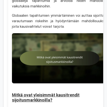
globaaleja tapahtumia ja arvioida niiden mahdollisi
vaikutuksia markkinoihin.
Globaalien tapahtumien ymmärtäminen voi auttaa sijoittaji
varautumaan riskeihin ja hyödyntämään mahdollisuuksia
joita kausivaihtelut voivat tarjota.
Mitkä ovat yleisimmät kausitrendit
sijoitusmarkkinoilla?