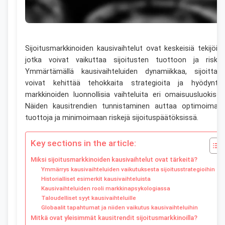
Sijoitusmarkkinoiden kausivaihtelut ovat keskeisiä tekijöitä
jotka voivat vaikuttaa sijoitusten tuottoon ja riskiin
Ymmärtämällä kausivaihteluiden dynamiikkaa, sijoittaja
voivat kehittää tehokkaita strategioita ja hyödyntä
markkinoiden luonnollisia vaihteluita eri omaisuusluokissa
Näiden kausitrendien tunnistaminen auttaa optimoimaa
tuottoja ja minimoimaan riskejä sijoituspäätöksissä.
Key sections in the article:
Miksi sijoitusmarkkinoiden kausivaihtelut ovat tärkeitä?
Ymmärrys kausivaihteluiden vaikutuksesta sijoitusstrategioihin
Historialliset esimerkit kausivaihteluista
Kausivaihteluiden rooli markkinapsykologiassa
Taloudelliset syyt kausivaihteluille
Globaalit tapahtumat ja niiden vaikutus kausivaihteluihin
Mitkä ovat yleisimmät kausitrendit sijoitusmarkkinoilla?