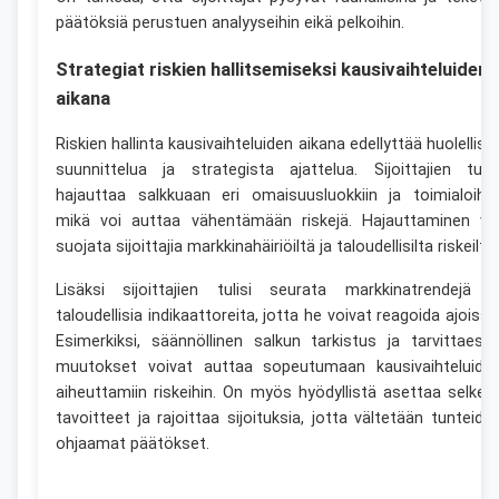
päätöksiä perustuen analyyseihin eikä pelkoihin.
Strategiat riskien hallitsemiseksi kausivaihteluiden
aikana
Riskien hallinta kausivaihteluiden aikana edellyttää huolellist
suunnittelua ja strategista ajattelua. Sijoittajien tulis
hajauttaa salkkuaan eri omaisuusluokkiin ja toimialoihin
mikä voi auttaa vähentämään riskejä. Hajauttaminen vo
suojata sijoittajia markkinahäiriöiltä ja taloudellisilta riskeiltä.
Lisäksi sijoittajien tulisi seurata markkinatrendejä j
taloudellisia indikaattoreita, jotta he voivat reagoida ajoissa
Esimerkiksi, säännöllinen salkun tarkistus ja tarvittaess
muutokset voivat auttaa sopeutumaan kausivaihteluide
aiheuttamiin riskeihin. On myös hyödyllistä asettaa selkeä
tavoitteet ja rajoittaa sijoituksia, jotta vältetään tunteide
ohjaamat päätökset.