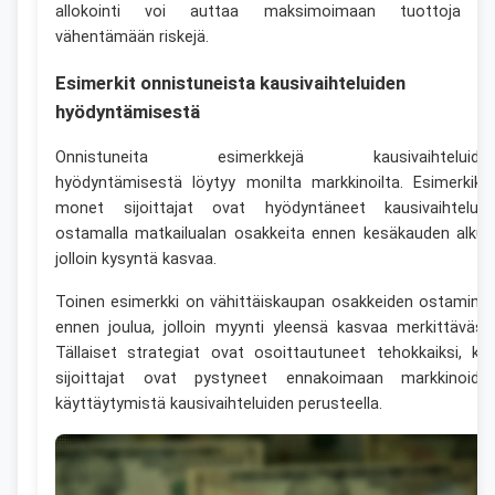
allokointi voi auttaa maksimoimaan tuottoja j
vähentämään riskejä.
Esimerkit onnistuneista kausivaihteluiden
hyödyntämisestä
Onnistuneita esimerkkejä kausivaihteluide
hyödyntämisestä löytyy monilta markkinoilta. Esimerkiksi
monet sijoittajat ovat hyödyntäneet kausivaihteluit
ostamalla matkailualan osakkeita ennen kesäkauden alkua
jolloin kysyntä kasvaa.
Toinen esimerkki on vähittäiskaupan osakkeiden ostamine
ennen joulua, jolloin myynti yleensä kasvaa merkittävästi
Tällaiset strategiat ovat osoittautuneet tehokkaiksi, ku
sijoittajat ovat pystyneet ennakoimaan markkinoide
käyttäytymistä kausivaihteluiden perusteella.