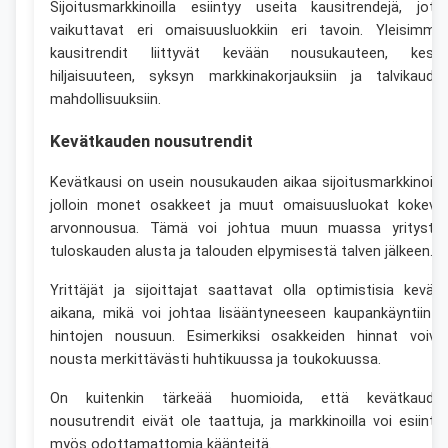
Sijoitusmarkkinoilla esiintyy useita kausitrendejä, jotk
vaikuttavat eri omaisuusluokkiin eri tavoin. Yleisimmä
kausitrendit liittyvät kevään nousukauteen, kesä
hiljaisuuteen, syksyn markkinakorjauksiin ja talvikaude
mahdollisuuksiin.
Kevätkauden nousutrendit
Kevätkausi on usein nousukauden aikaa sijoitusmarkkinoilla
jolloin monet osakkeet ja muut omaisuusluokat kokeva
arvonnousua. Tämä voi johtua muun muassa yrityste
tuloskauden alusta ja talouden elpymisestä talven jälkeen.
Yrittäjät ja sijoittajat saattavat olla optimistisia kevää
aikana, mikä voi johtaa lisääntyneeseen kaupankäyntiin j
hintojen nousuun. Esimerkiksi osakkeiden hinnat voiva
nousta merkittävästi huhtikuussa ja toukokuussa.
On kuitenkin tärkeää huomioida, että kevätkaude
nousutrendit eivät ole taattuja, ja markkinoilla voi esiinty
myös odottamattomia käänteitä.