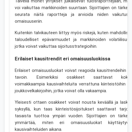
Talvella monet yritykset julkaisevat tulosraporttejaan, mik
voi vaikuttaa markkinoiden suuntaan. Sijoittajien on tärkeä
seurata näitä raportteja ja arvioida niiden vaikutust
omaisuuseriin.
Kuitenkin talvikauteen liittyy myös riskejä, kuten mahdollise
taloudelliset epävarmuudet ja markkinoiden volatiilisuus
jotka voivat vaikuttaa sijoitusstrategioihin.
Erilaiset kausitrendit eri omaisuusluokissa
Erilaiset omaisuusluokat voivat reagoida kausitrendeihin er
tavoin. Esimerkiksi osakkeet saattavat koke
voimakkaampia kausivaihteluita verrattuna kiinteistöihin ta
joukkovelkakirjoihin, jotka voivat olla vakaampia.
Yleisesti ottaen osakkeet voivat nousta keväällä ja laske
syksyllä, kun taas kiinteistösijoitukset saattavat tarjot
tasaista tuottoa ympäri vuoden. Sijoittajien on tärkeä
ymmärtää, miten eri omaisuusluokat käyttäytyvä
kausivaihteluiden aikana.