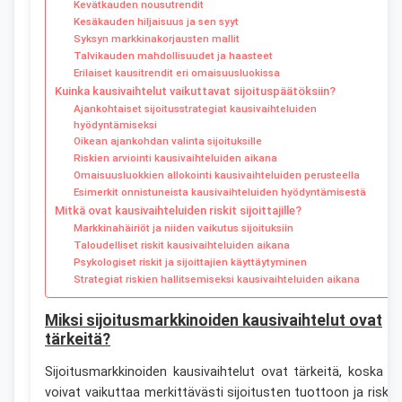
Kevätkauden nousutrendit
Kesäkauden hiljaisuus ja sen syyt
Syksyn markkinakorjausten mallit
Talvikauden mahdollisuudet ja haasteet
Erilaiset kausitrendit eri omaisuusluokissa
Kuinka kausivaihtelut vaikuttavat sijoituspäätöksiin?
Ajankohtaiset sijoitusstrategiat kausivaihteluiden
hyödyntämiseksi
Oikean ajankohdan valinta sijoituksille
Riskien arviointi kausivaihteluiden aikana
Omaisuusluokkien allokointi kausivaihteluiden perusteella
Esimerkit onnistuneista kausivaihteluiden hyödyntämisestä
Mitkä ovat kausivaihteluiden riskit sijoittajille?
Markkinahäiriöt ja niiden vaikutus sijoituksiin
Taloudelliset riskit kausivaihteluiden aikana
Psykologiset riskit ja sijoittajien käyttäytyminen
Strategiat riskien hallitsemiseksi kausivaihteluiden aikana
Miksi sijoitusmarkkinoiden kausivaihtelut ovat
tärkeitä?
Sijoitusmarkkinoiden kausivaihtelut ovat tärkeitä, koska n
voivat vaikuttaa merkittävästi sijoitusten tuottoon ja riskiin