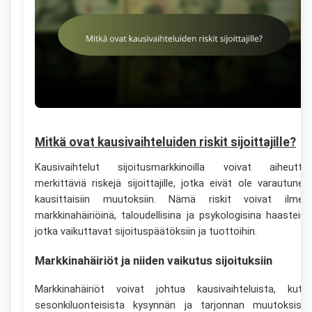
Mitkä ovat kausivaihteluiden riskit sijoittajille?
Kausivaihtelut sijoitusmarkkinoilla voivat aiheutta
merkittäviä riskejä sijoittajille, jotka eivät ole varautunee
kausittaisiin muutoksiin. Nämä riskit voivat ilmet
markkinahäiriöinä, taloudellisina ja psykologisina haasteina
jotka vaikuttavat sijoituspäätöksiin ja tuottoihin.
Markkinahäiriöt ja niiden vaikutus sijoituksiin
Markkinahäiriöt voivat johtua kausivaihteluista, kute
sesonkiluonteisista kysynnän ja tarjonnan muutoksista