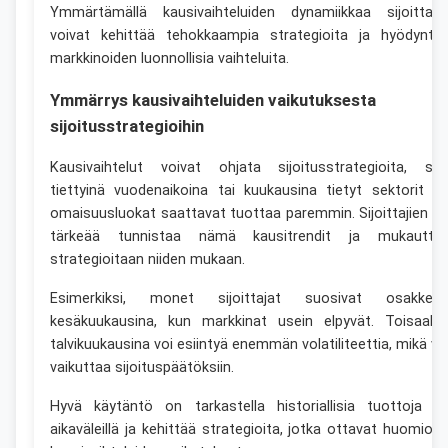
Ymmärtämällä kausivaihteluiden dynamiikkaa sijoittaja
voivat kehittää tehokkaampia strategioita ja hyödyntä
markkinoiden luonnollisia vaihteluita.
Ymmärrys kausivaihteluiden vaikutuksesta
sijoitusstrategioihin
Kausivaihtelut voivat ohjata sijoitusstrategioita, sill
tiettyinä vuodenaikoina tai kuukausina tietyt sektorit ta
omaisuusluokat saattavat tuottaa paremmin. Sijoittajien o
tärkeää tunnistaa nämä kausitrendit ja mukautta
strategioitaan niiden mukaan.
Esimerkiksi, monet sijoittajat suosivat osakkeit
kesäkuukausina, kun markkinat usein elpyvät. Toisaalta
talvikuukausina voi esiintyä enemmän volatiliteettia, mikä vo
vaikuttaa sijoituspäätöksiin.
Hyvä käytäntö on tarkastella historiallisia tuottoja er
aikaväleillä ja kehittää strategioita, jotka ottavat huomioo