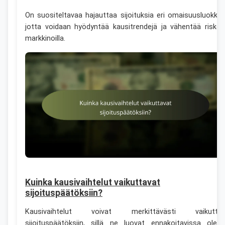
On suositeltavaa hajauttaa sijoituksia eri omaisuusluokkiin
jotta voidaan hyödyntää kausitrendejä ja vähentää riskej
markkinoilla.
Kuinka kausivaihtelut vaikuttavat
sijoituspäätöksiin?
Kausivaihtelut voivat merkittävästi vaikutta
sijoituspäätöksiin, sillä ne luovat ennakoitavissa olevi