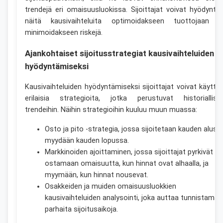
trendejä eri omaisuusluokissa. Sijoittajat voivat hyödyntä
näitä kausivaihteluita optimoidakseen tuottojaan j
minimoidakseen riskejä.
Ajankohtaiset sijoitusstrategiat kausivaihteluiden
hyödyntämiseksi
Kausivaihteluiden hyödyntämiseksi sijoittajat voivat käyttä
erilaisia strategioita, jotka perustuvat historiallisii
trendeihin. Näihin strategioihin kuuluu muun muassa:
Osto ja pito -strategia, jossa sijoitetaan kauden alussa
myydään kauden lopussa.
Markkinoiden ajoittaminen, jossa sijoittajat pyrkivät
ostamaan omaisuutta, kun hinnat ovat alhaalla, ja
myymään, kun hinnat nousevat.
Osakkeiden ja muiden omaisuusluokkien
kausivaihteluiden analysointi, joka auttaa tunnistama
parhaita sijoitusaikoja.