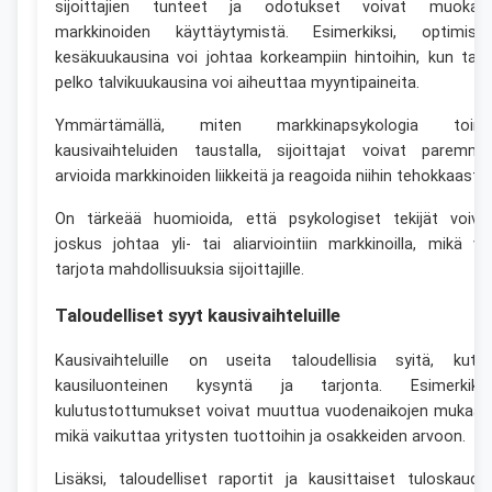
sijoittajien tunteet ja odotukset voivat muokat
markkinoiden käyttäytymistä. Esimerkiksi, optimism
kesäkuukausina voi johtaa korkeampiin hintoihin, kun taa
pelko talvikuukausina voi aiheuttaa myyntipaineita.
Ymmärtämällä, miten markkinapsykologia toimi
kausivaihteluiden taustalla, sijoittajat voivat paremmi
arvioida markkinoiden liikkeitä ja reagoida niihin tehokkaasti.
On tärkeää huomioida, että psykologiset tekijät voiva
joskus johtaa yli- tai aliarviointiin markkinoilla, mikä vo
tarjota mahdollisuuksia sijoittajille.
Taloudelliset syyt kausivaihteluille
Kausivaihteluille on useita taloudellisia syitä, kute
kausiluonteinen kysyntä ja tarjonta. Esimerkiksi
kulutustottumukset voivat muuttua vuodenaikojen mukaan
mikä vaikuttaa yritysten tuottoihin ja osakkeiden arvoon.
Lisäksi, taloudelliset raportit ja kausittaiset tuloskaude