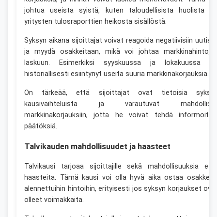
johtua useista syistä, kuten taloudellisista huolista ta
yritysten tulosraporttien heikosta sisällöstä.
Syksyn aikana sijoittajat voivat reagoida negatiivisiin uutisii
ja myydä osakkeitaan, mikä voi johtaa markkinahintoje
laskuun. Esimerkiksi syyskuussa ja lokakuussa o
historiallisesti esiintynyt useita suuria markkinakorjauksia.
On tärkeää, että sijoittajat ovat tietoisia syksy
kausivaihteluista ja varautuvat mahdollisii
markkinakorjauksiin, jotta he voivat tehdä informoituj
päätöksiä.
Talvikauden mahdollisuudet ja haasteet
Talvikausi tarjoaa sijoittajille sekä mahdollisuuksia ett
haasteita. Tämä kausi voi olla hyvä aika ostaa osakkeit
alennettuihin hintoihin, erityisesti jos syksyn korjaukset ova
olleet voimakkaita.