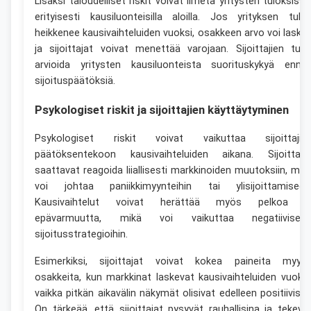
Lisäksi taloudelliset riskit voivat ilmetä yritysten tuloksissa
erityisesti kausiluonteisilla aloilla. Jos yrityksen tulo
heikkenee kausivaihteluiden vuoksi, osakkeen arvo voi laske
ja sijoittajat voivat menettää varojaan. Sijoittajien tulis
arvioida yritysten kausiluonteista suorituskykyä enne
sijoituspäätöksiä.
Psykologiset riskit ja sijoittajien käyttäytyminen
Psykologiset riskit voivat vaikuttaa sijoittajie
päätöksentekoon kausivaihteluiden aikana. Sijoittaja
saattavat reagoida liiallisesti markkinoiden muutoksiin, mik
voi johtaa paniikkimyynteihin tai ylisijoittamiseen
Kausivaihtelut voivat herättää myös pelkoa j
epävarmuutta, mikä voi vaikuttaa negatiivisest
sijoitusstrategioihin.
Esimerkiksi, sijoittajat voivat kokea paineita myyd
osakkeita, kun markkinat laskevat kausivaihteluiden vuoksi
vaikka pitkän aikavälin näkymät olisivat edelleen positiiviset
On tärkeää, että sijoittajat pysyvät rauhallisina ja tekevä