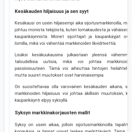
Kesäkauden hiljaisuus ja sen syyt
Kesäkausi on usein hiljaisempi aika sijoitusmarkkinoilla, mik
johtuu monista tekijöistä, kuten lomakaudesta ja vähäisest
kaupankäynnistä. Monet sijoittajat ja kaupankäyjät ova
lomilla, mikä voi vähentää markkinoiden likviditeettiä.
Lisäksi kesäkuukausina julkaistaan yleensä vähemmä
taloudellisia uutisia, mikä voi johtaa markkinoide
passiivisuuteen. Tämä voi aiheuttaa hintojen heilahtelua
mutta suuret muutokset ovat harvinaisempia.
On suositeltavaa olla varovainen kesäkauden aikana, sill
markkinoiden hiljaisuus voi johtaa äkillisiin muutoksiin, ku
kaupankäynti elpyy syksyllä.
Syksyn markkinakorjausten mallit
Syksy on usein aikaa, jolloin sijoitusmarkkinoilla tapahtu
korjauksia, ja hinnat voivat laskea merkittävästi. Tämä vo