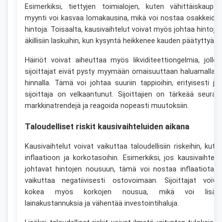
Esimerkiksi, tiettyjen toimialojen, kuten vähittäiskaupan
myynti voi kasvaa lomakausina, mikä voi nostaa osakkeide
hintoja. Toisaalta, kausivaihtelut voivat myös johtaa hintoje
äkillisiin laskuihin, kun kysyntä heikkenee kauden päätyttyä.
Häiriöt voivat aiheuttaa myös likviditeettiongelmia, jolloi
sijoittajat eivät pysty myymään omaisuuttaan haluamallaa
hinnalla. Tämä voi johtaa suuriin tappioihin, erityisesti jo
sijoittaja on velkaantunut. Sijoittajien on tärkeää seurat
markkinatrendejä ja reagoida nopeasti muutoksiin.
Taloudelliset riskit kausivaihteluiden aikana
Kausivaihtelut voivat vaikuttaa taloudellisiin riskeihin, kute
inflaatioon ja korkotasoihin. Esimerkiksi, jos kausivaihtelu
johtavat hintojen nousuun, tämä voi nostaa inflaatiota j
vaikuttaa negatiivisesti ostovoimaan. Sijoittajat voiva
kokea myös korkojen nousua, mikä voi lisät
lainakustannuksia ja vähentää investointihaluja.