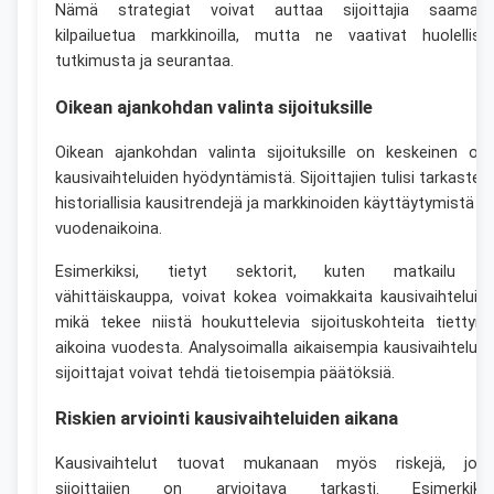
Nämä strategiat voivat auttaa sijoittajia saamaa
kilpailuetua markkinoilla, mutta ne vaativat huolellist
tutkimusta ja seurantaa.
Oikean ajankohdan valinta sijoituksille
Oikean ajankohdan valinta sijoituksille on keskeinen os
kausivaihteluiden hyödyntämistä. Sijoittajien tulisi tarkastell
historiallisia kausitrendejä ja markkinoiden käyttäytymistä er
vuodenaikoina.
Esimerkiksi, tietyt sektorit, kuten matkailu j
vähittäiskauppa, voivat kokea voimakkaita kausivaihteluita
mikä tekee niistä houkuttelevia sijoituskohteita tiettyin
aikoina vuodesta. Analysoimalla aikaisempia kausivaihteluit
sijoittajat voivat tehdä tietoisempia päätöksiä.
Riskien arviointi kausivaihteluiden aikana
Kausivaihtelut tuovat mukanaan myös riskejä, joit
sijoittajien on arvioitava tarkasti. Esimerkiksi