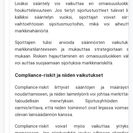
Lisäksi sääntely voi vaikuttaa eri omaisuusluokkie
houkuttelevuuteen. Jos tietyt sijoitustuotteet tulevat liia
kalliiksi sääntelyn vuoksi, sijoittajat voivat siirty
vaihtoehtoisiin sijoitusmuotoihin, mikä voi aiheutta
markkinahäiriöitä.
Sijoittajien tulisi arvioida säännösten vaikutuksi
markkinatilanteeseen ja mukauttaa strategioitaan se
mukaan. Riskien hajauttaminen eri omaisuusluokkien välill
voi auttaa suojaamaan sijoituksia markkinariskiltä.
Compliance-riskit ja niiden vaikutukset
Compliance-riskit liittyvät sääntöjen ja määräyste
noudattamiseen, ja niiden laiminlyönti voi johtaa merkittävii
taloudellisiin menetyksiin. Sijoitusyhtiöiden o
varmistettava, että niiden toiminnot ovat linjassa voimass
olevan lainsäädännön kanssa.
Compliance-riskit voivat myös vaikuttaa yritykse