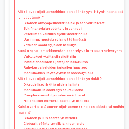
Mitkä ovat sijoitusmarkkinoiden sääntelyyn liittyvät keskeiset
lainsäädännöt?
Suomen arvopaperimarkkinalaki ja sen vaikutukset
EUn finanssialan sääntely ja sen rooli
Verotuksen vaikutus sijoitusmarkkinoilla
Uusimmat muutokset lainsäädännössä
Yhteisön sääntely ja sen merkitys
Kuinka sijoitusmarkkinoiden sääntely vaikuttaa eri sidosryhmiin?
Vaikutukset yksittäisiin sijoittajiin
Institutionaalisten sijoittajien näkökulma
Rahoituspalveluiden tarjoajien haasteet
Markkinoiden käyttäytyminen sääntelyn alla
Mitkä ovat sijoitusmarkkinoiden sääntelyn riskit?
Oikeudelliset riskit ja niiden hallinta
Markkinariskit sääntelyn seurauksena
Compliance-riskit ja niiden vaikutukset
Historialliset esimerkit sääntelyn riskeistä
Kuinka vertailla Suomen sijoitusmarkkinoiden sääntelyä muihin
maihin?
Suomen ja EUn sääntelyn vertailu
Globaalit sääntelymallit ja niiden eroja