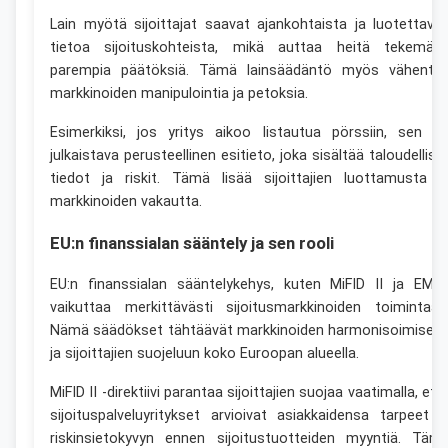
Lain myötä sijoittajat saavat ajankohtaista ja luotettava
tietoa sijoituskohteista, mikä auttaa heitä tekemää
parempia päätöksiä. Tämä lainsäädäntö myös vähentä
markkinoiden manipulointia ja petoksia.
Esimerkiksi, jos yritys aikoo listautua pörssiin, sen o
julkaistava perusteellinen esitieto, joka sisältää taloudellise
tiedot ja riskit. Tämä lisää sijoittajien luottamusta j
markkinoiden vakautta.
EU:n finanssialan sääntely ja sen rooli
EU:n finanssialan sääntelykehys, kuten MiFID II ja EMIR
vaikuttaa merkittävästi sijoitusmarkkinoiden toimintaan
Nämä säädökset tähtäävät markkinoiden harmonisoimisee
ja sijoittajien suojeluun koko Euroopan alueella.
MiFID II -direktiivi parantaa sijoittajien suojaa vaatimalla, ett
sijoituspalveluyritykset arvioivat asiakkaidensa tarpeet j
riskinsietokyvyn ennen sijoitustuotteiden myyntiä. Täm