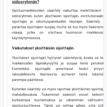
sidosryhmiin?
Sijoitusmarkkinoiden sääntely vaikuttaa merkittävästi er
sidosryhmiin, kuten yksittäisiin sijoittajiin, institutionaalisii
sijoittajiin ja rahoituspalveluiden tarjoajiin. Sääntely vo
parantaa sijoittajien suojaa, mutta se tuo myös haasteita j
riskejä, jotka on otettava huomioon markkinoide
käyttäytymisessä.
Vaikutukset yksittäisiin sijoittajiin
Yksittäiset sijoittajat hyötyvät sääntelystä, koska se lisä
markkinoiden läpinäkyvyyttä ja suojaa heitä petoksilta
Esimerkiksi sijoittajille annettavat tiedot yrityste
taloudellisesta tilanteesta auttavat heitä tekemää
parempia päätöksiä.
Kuitenkin sääntely voi myös rajoittaa yksittäisten sijoittajie
mahdollisuuksia. Tiukemmat säännöt voivat tarkoitta
korkeampia kustannuksia ja vähemmän vaihtoehtoj
sijoitustuotteissa. Tämä voi johtaa siihen, että jotku