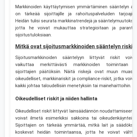
Markkinoiden käyttäytymisen ymmärtäminen sääntelyn all
on tärkeää sijoittajille ja rahoituspalveluiden tarjoajille
Heidän tulisi seurata markkinatrendejä ja sääntelymuutoksia
jotta he voivat mukauttaa strategioitaan ja paranta
sijoitustuloksiaan.
Mitkä ovat sijoitusmarkkinoiden sääntelyn riskit
Sijoitusmarkkinoiden sääntelyyn liittyvät riskit voiva
vaikuttaa merkittävästi markkinoiden toimintaan j
sijoittajien päätöksiin. Näitä riskejä ovat muun muass
oikeudelliset, markkinariskit ja compliance-riskit, jotka voiva
kaikki johtaa taloudellisiin menetyksiin tai mainehaittoihin.
Oikeudelliset riskit ja niiden hallinta
Oikeudelliset riskit liittyvät lainsäädännön noudattamiseen j
voivat ilmetä esimerkiksi sakkoina tai oikeudenkäynteinä
Sijoittajien on tärkeää ymmärtää, mitkä lait ja säädökse
koskevat heidän toimintaansa, jotta he voivat välttä