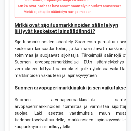
Tehokkuus ja sijoittajansuoja eri maissa
Mitkä ovat parhaat käytännöt sääntelyn noudattamisessa?
Vinkit sijoittajille sääntelyn navigoimiseen
Mitkä ovat sijoitusmarkkinoiden sääntelyyn
liittyvät keskeiset lainsäädännöt?
Sijoitusmarkkinoiden sääntely Suomessa perustuu useisii
keskeisiin lainsäädäntöihin, jotka määrittävät markkinoide
toimintaa ja suojaavat sijoittajia. Tärkeimpiä sääntöjä ova
Suomen arvopaperimarkkinalaki, EU:n sääntelykehys j
verotukseen liittyvät säännökset, jotka yhdessä vaikuttava
markkinoiden vakauteen ja läpinäkyvyyteen.
Suomen arvopaperimarkkinalaki ja sen vaikutukset
Suomen arvopaperimarkkinalaki säätele
arvopaperimarkkinoiden toimintaa ja varmistaa sijoittajie
suojaa. Laki asettaa vaatimuksia muun muass
tiedonantovelvollisuudelle, markkinoiden läpinäkyvyydelle j
kaupankäynnin rehellisyydelle.