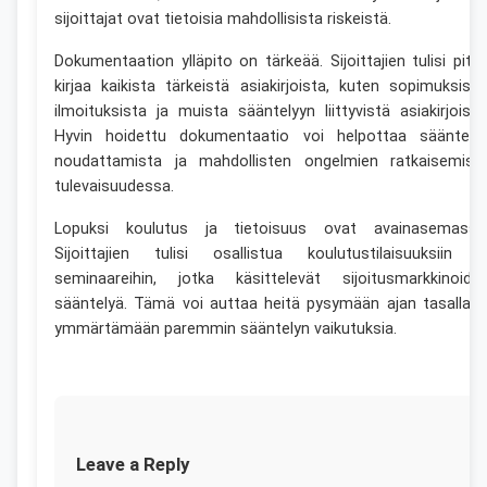
sijoittajat ovat tietoisia mahdollisista riskeistä.
Dokumentaation ylläpito on tärkeää. Sijoittajien tulisi pitä
kirjaa kaikista tärkeistä asiakirjoista, kuten sopimuksista
ilmoituksista ja muista sääntelyyn liittyvistä asiakirjoista
Hyvin hoidettu dokumentaatio voi helpottaa sääntely
noudattamista ja mahdollisten ongelmien ratkaisemist
tulevaisuudessa.
Lopuksi koulutus ja tietoisuus ovat avainasemassa
Sijoittajien tulisi osallistua koulutustilaisuuksiin j
seminaareihin, jotka käsittelevät sijoitusmarkkinoide
sääntelyä. Tämä voi auttaa heitä pysymään ajan tasalla j
ymmärtämään paremmin sääntelyn vaikutuksia.
Leave a Reply