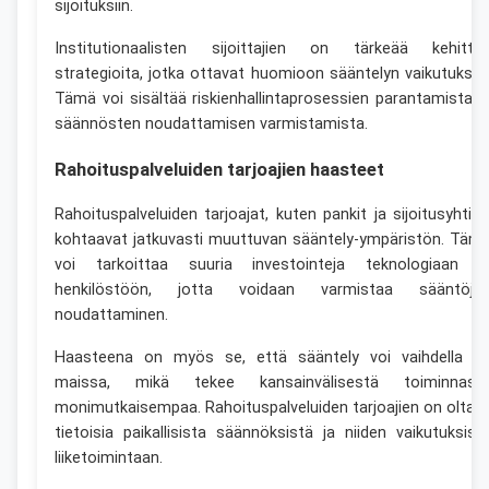
sijoituksiin.
Institutionaalisten sijoittajien on tärkeää kehittä
strategioita, jotka ottavat huomioon sääntelyn vaikutukset
Tämä voi sisältää riskienhallintaprosessien parantamista j
säännösten noudattamisen varmistamista.
Rahoituspalveluiden tarjoajien haasteet
Rahoituspalveluiden tarjoajat, kuten pankit ja sijoitusyhtiöt
kohtaavat jatkuvasti muuttuvan sääntely-ympäristön. Täm
voi tarkoittaa suuria investointeja teknologiaan j
henkilöstöön, jotta voidaan varmistaa sääntöje
noudattaminen.
Haasteena on myös se, että sääntely voi vaihdella er
maissa, mikä tekee kansainvälisestä toiminnast
monimutkaisempaa. Rahoituspalveluiden tarjoajien on oltav
tietoisia paikallisista säännöksistä ja niiden vaikutuksist
liiketoimintaan.