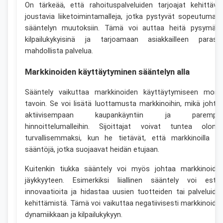
On tärkeää, että rahoituspalveluiden tarjoajat kehittävä
joustavia liiketoimintamalleja, jotka pystyvät sopeutumaa
sääntelyn muutoksiin. Tämä voi auttaa heitä pysymää
kilpailukykyisinä ja tarjoamaan asiakkailleen parast
mahdollista palvelua.
Markkinoiden käyttäytyminen sääntelyn alla
Sääntely vaikuttaa markkinoiden käyttäytymiseen moni
tavoin. Se voi lisätä luottamusta markkinoihin, mikä johta
aktiivisempaan kaupankäyntiin ja parempii
hinnoittelumalleihin. Sijoittajat voivat tuntea olons
turvallisemmaksi, kun he tietävät, että markkinoilla o
sääntöjä, jotka suojaavat heidän etujaan.
Kuitenkin tiukka sääntely voi myös johtaa markkinoide
jäykkyyteen. Esimerkiksi liiallinen sääntely voi estä
innovaatioita ja hidastaa uusien tuotteiden tai palveluide
kehittämistä. Tämä voi vaikuttaa negatiivisesti markkinoide
dynamiikkaan ja kilpailukykyyn.