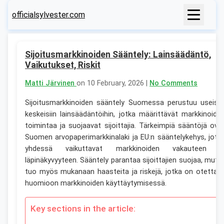
officialsylvester.com
Sijoitusmarkkinoiden Sääntely: Lainsäädäntö,
Vaikutukset, Riskit
Matti Järvinen
on 10 February, 2026 |
No Comments
Sijoitusmarkkinoiden sääntely Suomessa perustuu useisii
keskeisiin lainsäädäntöihin, jotka määrittävät markkinoide
toimintaa ja suojaavat sijoittajia. Tärkeimpiä sääntöjä ova
Suomen arvopaperimarkkinalaki ja EU:n sääntelykehys, jotk
yhdessä vaikuttavat markkinoiden vakauteen j
läpinäkyvyyteen. Sääntely parantaa sijoittajien suojaa, mutt
tuo myös mukanaan haasteita ja riskejä, jotka on otettav
huomioon markkinoiden käyttäytymisessä.
Key sections in the article: