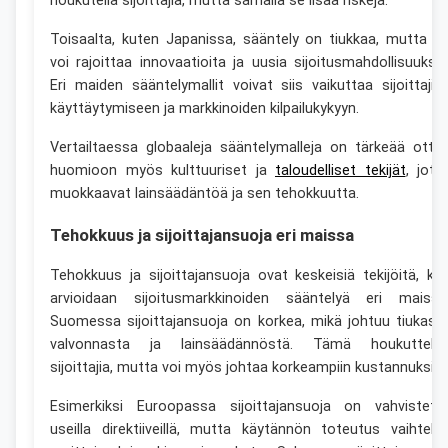
houkutella sijoittajia, mutta samalla se lisää riskejä.
Toisaalta, kuten Japanissa, sääntely on tiukkaa, mutta s
voi rajoittaa innovaatioita ja uusia sijoitusmahdollisuuksia
Eri maiden sääntelymallit voivat siis vaikuttaa sijoittajie
käyttäytymiseen ja markkinoiden kilpailukykyyn.
Vertailtaessa globaaleja sääntelymalleja on tärkeää otta
huomioon myös kulttuuriset ja
taloudelliset tekijät
, jotk
muokkaavat lainsäädäntöä ja sen tehokkuutta.
Tehokkuus ja sijoittajansuoja eri maissa
Tehokkuus ja sijoittajansuoja ovat keskeisiä tekijöitä, ku
arvioidaan sijoitusmarkkinoiden sääntelyä eri maissa
Suomessa sijoittajansuoja on korkea, mikä johtuu tiukast
valvonnasta ja lainsäädännöstä. Tämä houkuttele
sijoittajia, mutta voi myös johtaa korkeampiin kustannuksiin.
Esimerkiksi Euroopassa sijoittajansuoja on vahvistett
useilla direktiiveillä, mutta käytännön toteutus vaihtele