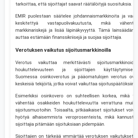
tarkoittaa, että sijoittajat saavat räätälöityjä suosituksia.
EMIR puolestaan säätelee johdannaismarkkinoita ja vaati
keskitettyä vastapuolivakuutusta, mikä vähentä
markkinariskejä ja lisää läpinäkyvyyttä. Tämä lainsäädänt
auttaa estämään finanssikriisejä ja suojaa sijoittajia.
Verotuksen vaikutus sijoitusmarkkinoilla
Verotus vaikuttaa merkittävästi sijoitusmarkkinoide
houkuttelevuuteen ja sijoittajien käyttäytymiseen
Suomessa osinkoverotus ja pääomatulojen verotus ova
keskeisiä tekijöitä, jotka voivat vaikuttaa sijoituspäätöksiin.
Esimerkiksi osinkovero on suhteellisen korkea, mikä vo
vähentää osakkeiden houkuttelevuutta verrattuna muihi
sijoitusmuotoihin. Toisaalta, pitkäaikaiset sijoitukset voiva
hyötyä alhaisemmista veroprosenteista, mikä kannusta
sijoittajia pitämään sijoituksiaan pidempään.
Sijoittajien on tärkeää ymmärtää verotuksen vaikutukset j