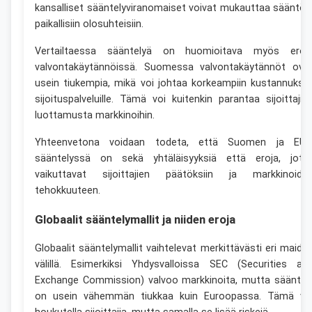
kansalliset sääntelyviranomaiset voivat mukauttaa sääntöj
paikallisiin olosuhteisiin.
Vertailtaessa sääntelyä on huomioitava myös eroj
valvontakäytännöissä. Suomessa valvontakäytännöt ova
usein tiukempia, mikä voi johtaa korkeampiin kustannuksii
sijoituspalveluille. Tämä voi kuitenkin parantaa sijoittajie
luottamusta markkinoihin.
Yhteenvetona voidaan todeta, että Suomen ja EU:
sääntelyssä on sekä yhtäläisyyksiä että eroja, jotk
vaikuttavat sijoittajien päätöksiin ja markkinoide
tehokkuuteen.
Globaalit sääntelymallit ja niiden eroja
Globaalit sääntelymallit vaihtelevat merkittävästi eri maide
välillä. Esimerkiksi Yhdysvalloissa SEC (Securities an
Exchange Commission) valvoo markkinoita, mutta sääntel
on usein vähemmän tiukkaa kuin Euroopassa. Tämä vo