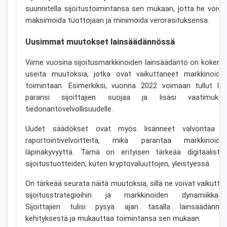
suunnitella sijoitustoimintansa sen mukaan, jotta he voiva
maksimoida tuottojaan ja minimoida verorasituksensa.
Uusimmat muutokset lainsäädännössä
Viime vuosina sijoitusmarkkinoiden lainsäädäntö on kokenu
useita muutoksia, jotka ovat vaikuttaneet markkinoide
toimintaan. Esimerkiksi, vuonna 2022 voimaan tullut lak
paransi sijoittajien suojaa ja lisäsi vaatimuksi
tiedonantovelvollisuudelle.
Uudet säädökset ovat myös lisänneet valvontaa j
raportointivelvoitteita, mikä parantaa markkinoide
läpinäkyvyyttä. Tämä on erityisen tärkeää digitaaliste
sijoitustuotteiden, kuten kryptovaluuttojen, yleistyessä.
On tärkeää seurata näitä muutoksia, sillä ne voivat vaikutta
sijoitusstrategioihin ja markkinoiden dynamiikkaan
Sijoittajien tulisi pysyä ajan tasalla lainsäädännö
kehityksestä ja mukauttaa toimintansa sen mukaan.