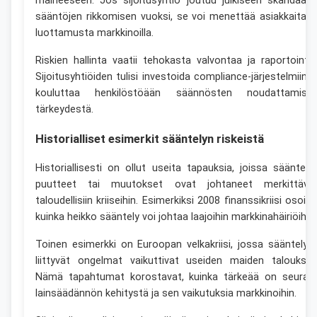
maineeseen. Jos sijoitusyhtiö joutuu julkiseen skandaalii
sääntöjen rikkomisen vuoksi, se voi menettää asiakkaita j
luottamusta markkinoilla.
Riskien hallinta vaatii tehokasta valvontaa ja raportointia
Sijoitusyhtiöiden tulisi investoida compliance-järjestelmiin j
kouluttaa henkilöstöään säännösten noudattamise
tärkeydestä.
Historialliset esimerkit sääntelyn riskeistä
Historiallisesti on ollut useita tapauksia, joissa sääntely
puutteet tai muutokset ovat johtaneet merkittävii
taloudellisiin kriiseihin. Esimerkiksi 2008 finanssikriisi osoitti
kuinka heikko sääntely voi johtaa laajoihin markkinahäiriöihin.
Toinen esimerkki on Euroopan velkakriisi, jossa sääntelyy
liittyvät ongelmat vaikuttivat useiden maiden talouksiin
Nämä tapahtumat korostavat, kuinka tärkeää on seurat
lainsäädännön kehitystä ja sen vaikutuksia markkinoihin.