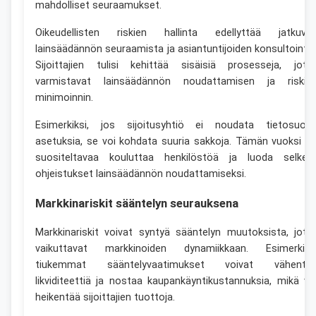
mahdolliset seuraamukset.
Oikeudellisten riskien hallinta edellyttää jatkuva
lainsäädännön seuraamista ja asiantuntijoiden konsultointia
Sijoittajien tulisi kehittää sisäisiä prosesseja, jotk
varmistavat lainsäädännön noudattamisen ja riskie
minimoinnin.
Esimerkiksi, jos sijoitusyhtiö ei noudata tietosuoja
asetuksia, se voi kohdata suuria sakkoja. Tämän vuoksi o
suositeltavaa kouluttaa henkilöstöä ja luoda selkeä
ohjeistukset lainsäädännön noudattamiseksi.
Markkinariskit sääntelyn seurauksena
Markkinariskit voivat syntyä sääntelyn muutoksista, jotk
vaikuttavat markkinoiden dynamiikkaan. Esimerkiks
tiukemmat sääntelyvaatimukset voivat vähentä
likviditeettiä ja nostaa kaupankäyntikustannuksia, mikä vo
heikentää sijoittajien tuottoja.