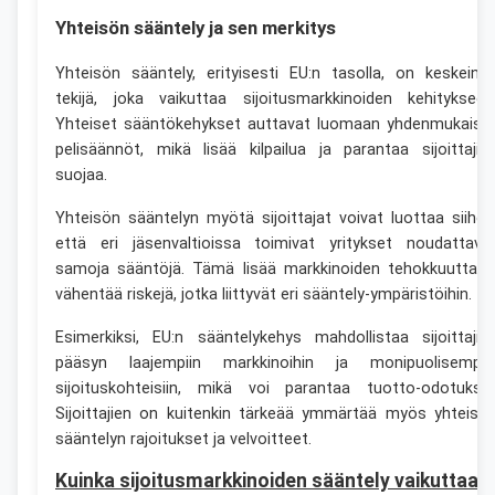
Yhteisön sääntely ja sen merkitys
Yhteisön sääntely, erityisesti EU:n tasolla, on keskeine
tekijä, joka vaikuttaa sijoitusmarkkinoiden kehitykseen
Yhteiset sääntökehykset auttavat luomaan yhdenmukaise
pelisäännöt, mikä lisää kilpailua ja parantaa sijoittajie
suojaa.
Yhteisön sääntelyn myötä sijoittajat voivat luottaa siihen
että eri jäsenvaltioissa toimivat yritykset noudattava
samoja sääntöjä. Tämä lisää markkinoiden tehokkuutta j
vähentää riskejä, jotka liittyvät eri sääntely-ympäristöihin.
Esimerkiksi, EU:n sääntelykehys mahdollistaa sijoittajie
pääsyn laajempiin markkinoihin ja monipuolisempii
sijoituskohteisiin, mikä voi parantaa tuotto-odotuksia
Sijoittajien on kuitenkin tärkeää ymmärtää myös yhteisö
sääntelyn rajoitukset ja velvoitteet.
Kuinka sijoitusmarkkinoiden sääntely vaikuttaa e