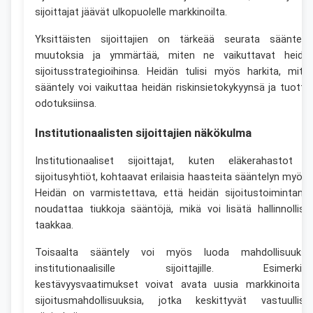
sijoittajat jäävät ulkopuolelle markkinoilta.
Yksittäisten sijoittajien on tärkeää seurata sääntely
muutoksia ja ymmärtää, miten ne vaikuttavat heidä
sijoitusstrategioihinsa. Heidän tulisi myös harkita, mite
sääntely voi vaikuttaa heidän riskinsietokykyynsä ja tuotto
odotuksiinsa.
Institutionaalisten sijoittajien näkökulma
Institutionaaliset sijoittajat, kuten eläkerahastot j
sijoitusyhtiöt, kohtaavat erilaisia haasteita sääntelyn myötä
Heidän on varmistettava, että heidän sijoitustoimintans
noudattaa tiukkoja sääntöjä, mikä voi lisätä hallinnollist
taakkaa.
Toisaalta sääntely voi myös luoda mahdollisuuksi
institutionaalisille sijoittajille. Esimerkiks
kestävyysvaatimukset voivat avata uusia markkinoita j
sijoitusmahdollisuuksia, jotka keskittyvät vastuullisii