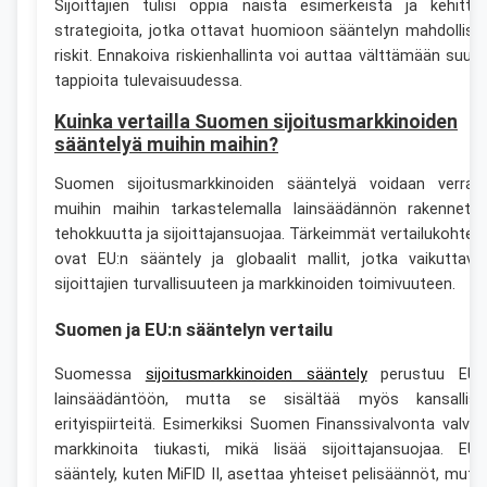
Sijoittajien tulisi oppia näistä esimerkeistä ja kehittä
strategioita, jotka ottavat huomioon sääntelyn mahdollise
riskit. Ennakoiva riskienhallinta voi auttaa välttämään suuri
tappioita tulevaisuudessa.
Kuinka vertailla Suomen sijoitusmarkkinoiden
sääntelyä muihin maihin?
Suomen sijoitusmarkkinoiden sääntelyä voidaan verrat
muihin maihin tarkastelemalla lainsäädännön rakennetta
tehokkuutta ja sijoittajansuojaa. Tärkeimmät vertailukohtee
ovat EU:n sääntely ja globaalit mallit, jotka vaikuttava
sijoittajien turvallisuuteen ja markkinoiden toimivuuteen.
Suomen ja EU:n sääntelyn vertailu
Suomessa
sijoitusmarkkinoiden sääntely
perustuu EU:
lainsäädäntöön, mutta se sisältää myös kansallisi
erityispiirteitä. Esimerkiksi Suomen Finanssivalvonta valvo
markkinoita tiukasti, mikä lisää sijoittajansuojaa. EU:
sääntely, kuten MiFID II, asettaa yhteiset pelisäännöt, mutt