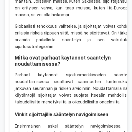
maittain. Joissakin maissa, kuten Saksassa, sijoittajansuoj
on erityisen vahva, kun taas muissa, kuten Itä-Euroopa
maissa, se voi olla heikompi.
Globaalisti tehokkuus vaihtelee, ja sijoittajat voivat kohdat
erilaisia riskejä riippuen siitä, missä he sijoittavat. On tärkeä
arvioida paikallista sääntelyä ja sen vaikutuksi
sijoitusstrategioihin.
Mitkä ovat parhaat käytännöt sääntelyn
noudattamisessa?
Parhaat käytännöt sijoitusmarkkinoiden sääntely
noudattamisessa sisältävät säännösten tuntemuksen
jatkuvan seurannan ja riskien arvioinnin. Noudattamalla näit
käytäntöjä sijoittajat voivat suojata itseään mahdollisilt
taloudellisilta menetyksiltä ja oikeudellisilta ongelmilta.
Vinkit sijoittajille sääntelyn navigoimiseen
Ensimmäinen askel sääntelyn navigoimisessa o